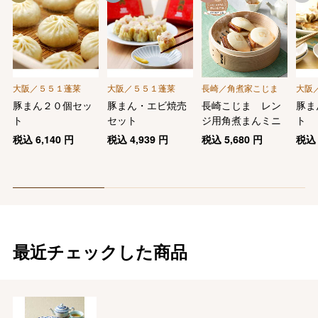
大阪／５５１蓬莱
大阪／５５１蓬莱
長崎／角煮家こじま
大阪
豚まん２０個セッ
豚まん・エビ焼売
長崎こじま レン
豚ま
ト
セット
ジ用角煮まんミニ
ト
税込
6,140
円
税込
4,939
円
税込
5,680
円
税
最近チェックした商品
バレンタインチョコレート