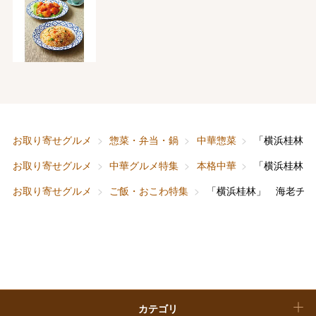
フード＆スイーツ
ホワイトデー
大丸・松坂屋のギフト
ビューティー
母の日
ファッション
出産内祝い
父の日
ホーム＆インテリア
結婚内祝い
お中元
お取り寄せグルメ
惣菜・弁当・鍋
中華惣菜
「横浜桂林」
ベビー＆キッズ
お香典返し
お取り寄せグルメ
中華グルメ特集
本格中華
「横浜桂林」
敬老の日
お取り寄せグルメ
ご飯・おこわ特集
「横浜桂林」 海老チリ
快気祝い
お歳暮
入学内祝い
おせち料理
クリスマスケーキ
カテゴリ
福袋