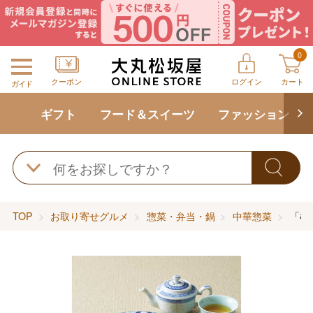
0
クーポン
ログイン
カート
ガイド
ギフト
フード＆スイーツ
ファッション
TOP
お取り寄せグルメ
惣菜・弁当・鍋
中華惣菜
「横