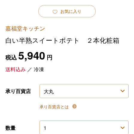
お気に入り
嘉福堂キッチン
白い半熟スイートポテト ２本化粧箱
5,940
税込
円
送料込み
／
冷凍
承り百貨店
承り百貨店とは
数量