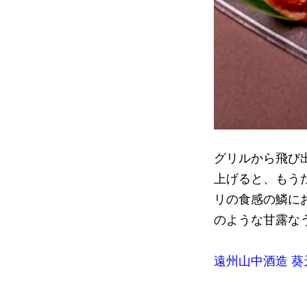
グリルから飛び
上げると、もう
リの食感の鱗に
のような甘露な
遠州山中酒造 葵天