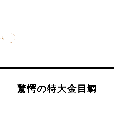
入り
驚愕の特大金目鯛