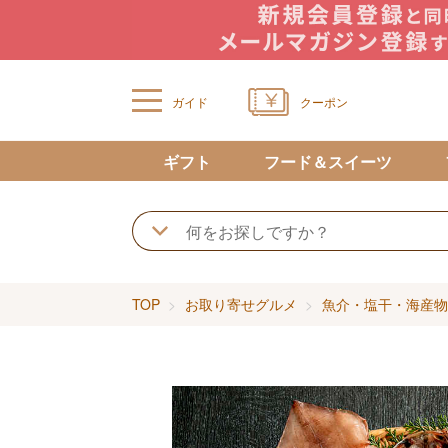
ガイド
クーポン
ギフト
フード＆スイーツ
TOP
お取り寄せグルメ
魚介・塩干・海産物