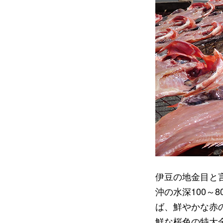
伊豆の地金目と
沖の水深100～
ば、鮮やかな赤
鮮な桜色の特大