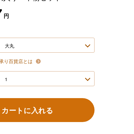
7
円
承り百貨店とは
カートに入れる