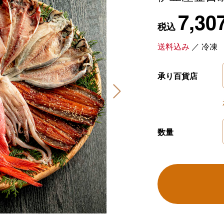
7,30
税込
送料込み
／
冷凍
承り百貨店
数量