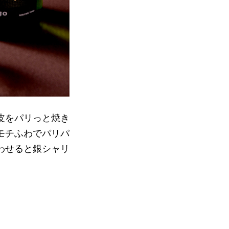
皮をパリっと焼き
モチふわでパリパ
わせると銀シャリ