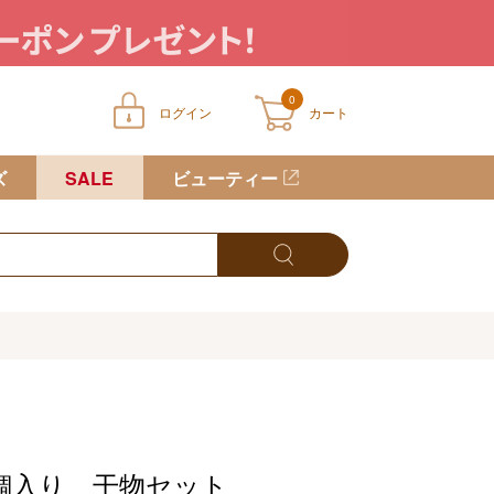
0
ログイン
カート
ートに商品が入っていません
ズ
SALE
ビューティー
鯛入り 干物セット