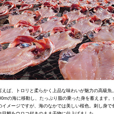
言えば、トロリと柔らかく上品な味わいが魅力の高級魚
800mの海に移動し、たっぷり脂の乗った身を蓄えます
のイメージですが、海のなかでは美しい桜色。刺し身で
金目鯛をウロコ付きのまま干物に仕上げました。