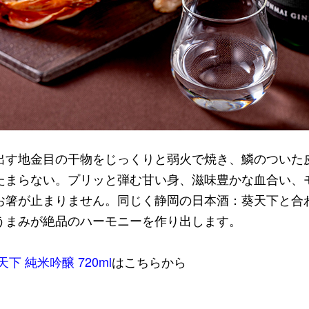
出す地金目の干物をじっくりと弱火で焼き、鱗のついた
たまらない。プリッと弾む甘い身、滋味豊かな血合い、
お箸が止まりません。同じく静岡の日本酒：葵天下と合
うまみが絶品のハーモニーを作り出します。
下 純米吟醸 720ml
はこちらから