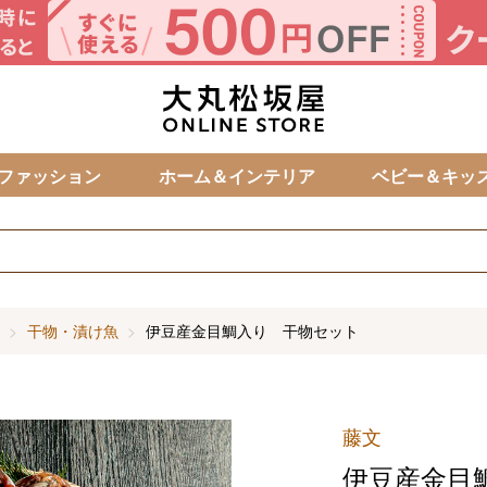
カ
ファッション
ホーム＆インテリア
ベビー＆キッ
干物・漬け魚
伊豆産金目鯛入り 干物セット
藤文
伊豆産金目