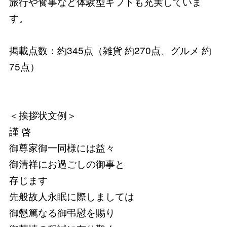
旅行や食事など体験型ギフトも充実していま
す。
掲載点数：約345点（雑貨 約270点、グルメ 約
75点）
＜挨拶状文例＞
謹 啓
御尊家御一同様には益々
御清祥にお過ごしの御事と
存じます
先般故人永眠に際しましては
御懇篤なる御弔慰を賜り