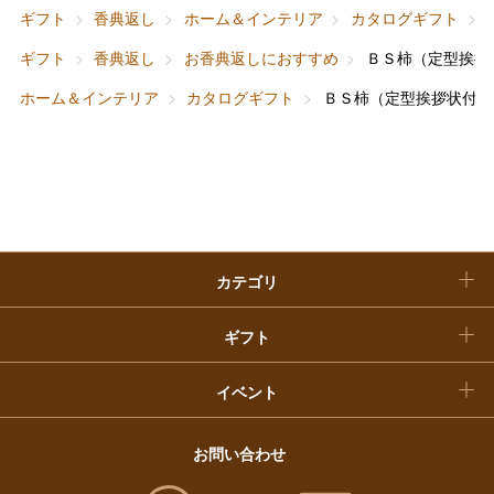
お中元
ギフト
香典返し
ホーム＆インテリア
カタログギフト
ベビー＆キッズ
お香典返し
ギフト
香典返し
お香典返しにおすすめ
ＢＳ柿（定型挨拶
敬老の日
ホーム＆インテリア
カタログギフト
ＢＳ柿（定型挨拶状付き
快気祝い
お歳暮
入学内祝い
おせち料理
クリスマスケーキ
カテゴリ
福袋
ギフト
イベント
お問い合わせ