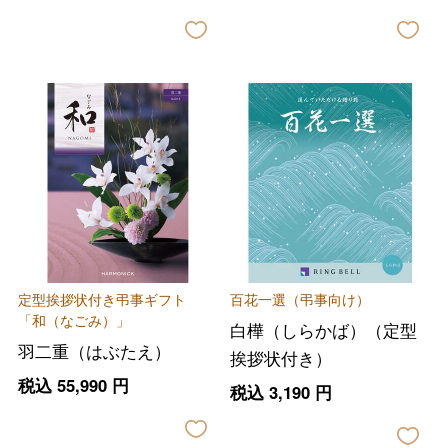
定型挨拶状付き弔事ギフト
百花一選（弔事向け）
「和（なごみ）」
白樺（しらかば）（定型
羽二重（はぶたえ）
挨拶状付き）
税込
55,990
円
税込
3,190
円