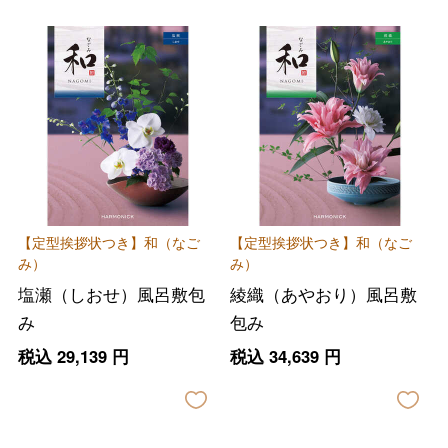
【定型挨拶状つき】和（なご
【定型挨拶状つき】和（なご
み）
み）
塩瀬（しおせ）風呂敷包
綾織（あやおり）風呂敷
み
包み
税込
29,139
円
税込
34,639
円