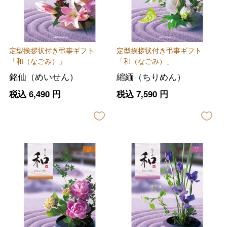
定型挨拶状付き弔事ギフト
定型挨拶状付き弔事ギフト
「和（なごみ）」
「和（なごみ）」
銘仙（めいせん）
縮緬（ちりめん）
税込
6,490
円
税込
7,590
円