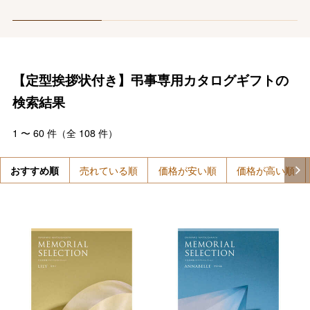
【定型挨拶状付き】弔事専用カタログギフトの
検索結果
1
〜
60
件（全
108
件）
おすすめ順
売れている順
価格が安い順
価格が高い順