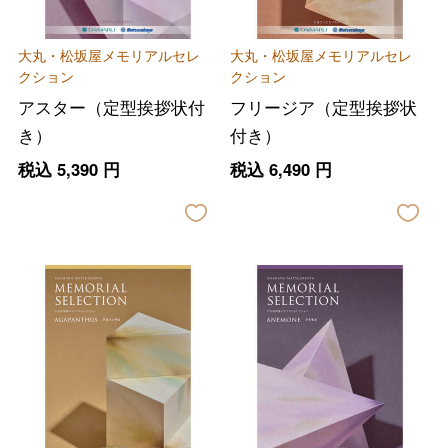
大丸・松坂屋メモリアルセレ
大丸・松坂屋メモリアルセレ
クション
クション
アスター（定型挨拶状付
フリージア（定型挨拶状
き）
付き）
税込
5,390
円
税込
6,490
円