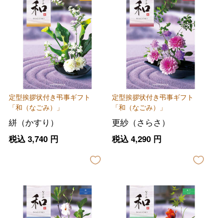
定型挨拶状付き弔事ギフト
定型挨拶状付き弔事ギフト
「和（なごみ）」
「和（なごみ）」
絣（かすり）
更紗（さらさ）
税込
3,740
円
税込
4,290
円