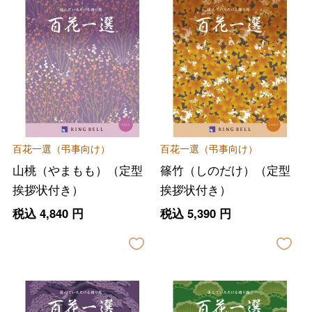
百花一選（弔事向け）
百花一選（弔事向け）
山桃（やまもも）（定型
篠竹（しのだけ）（定型
挨拶状付き）
挨拶状付き）
税込
4,840
円
税込
5,390
円