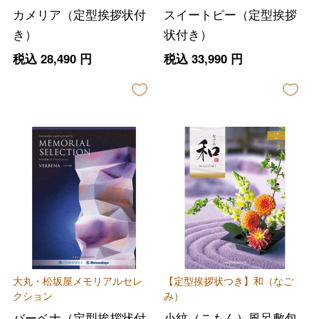
カメリア（定型挨拶状付
スイートピー（定型挨拶
き）
状付き）
税込
28,490
円
税込
33,990
円
大丸・松坂屋メモリアルセレ
【定型挨拶状つき】和（なご
クション
み）
バーベナ（定型挨拶状付
小紋（こもん）風呂敷包