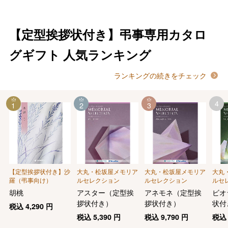
【定型挨拶状付き】弔事専用カタロ
グギフト
人気ランキング
ランキングの続きをチェック
4
1
2
3
【定型挨拶状付き】沙
大丸・松坂屋メモリア
大丸・松坂屋メモリア
大丸
羅（弔事向け）
ルセレクション
ルセレクション
ルセ
胡桃
アスター（定型挨
アネモネ（定型挨
ビオ
拶状付き）
拶状付き）
状付
税込
4,290
円
税込
5,390
円
税込
9,790
円
税