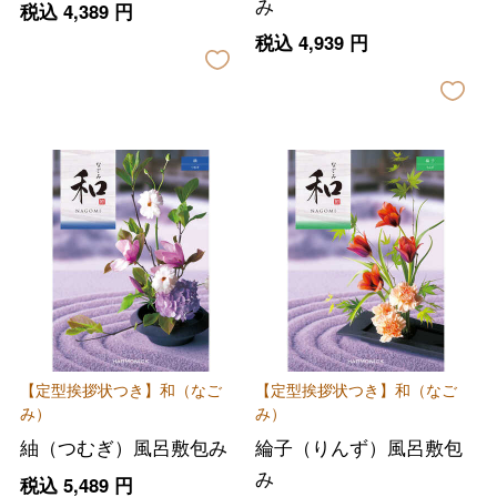
み
税込
4,389
円
税込
4,939
円
【定型挨拶状つき】和（なご
【定型挨拶状つき】和（なご
み）
み）
紬（つむぎ）風呂敷包み
綸子（りんず）風呂敷包
み
税込
5,489
円