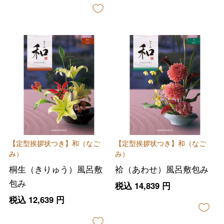
【定型挨拶状つき】和（なご
【定型挨拶状つき】和（なご
み）
み）
桐生（きりゅう）風呂敷
袷（あわせ）風呂敷包み
包み
税込
14,839
円
税込
12,639
円