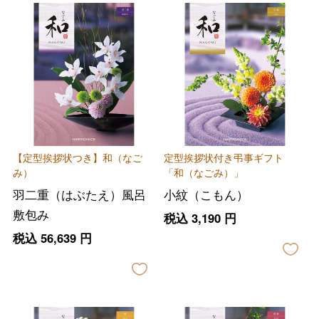
【定型挨拶状つき】和（なご
定型挨拶状付き弔事ギフト
み）
「和（なごみ）」
羽二重（はぶたえ）風呂
小紋（こもん）
敷包み
税込
3,190
円
税込
56,639
円