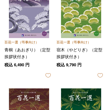
百花一選（弔事向け）
百花一選（弔事向け）
青桐（あおぎり）（定型
宿木（やどりぎ）（定型
挨拶状付き）
挨拶状付き）
税込
6,490
円
税込
9,790
円