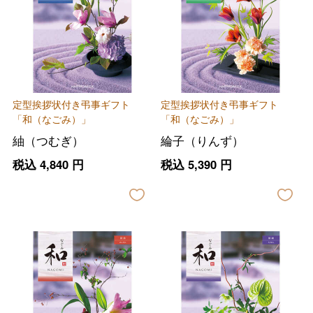
定型挨拶状付き弔事ギフト
定型挨拶状付き弔事ギフト
「和（なごみ）」
「和（なごみ）」
紬（つむぎ）
綸子（りんず）
税込
4,840
円
税込
5,390
円