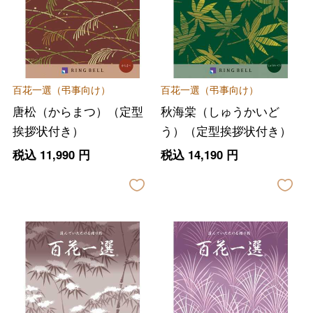
百花一選（弔事向け）
百花一選（弔事向け）
唐松（からまつ）（定型
秋海棠（しゅうかいど
挨拶状付き）
う）（定型挨拶状付き）
税込
11,990
円
税込
14,190
円