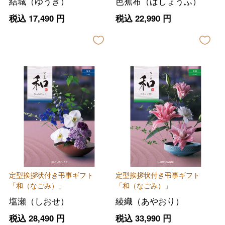
結城（ゆうき）
芭蕉布（ばしょうふ）
税込
17,490
円
税込
22,990
円
定型挨拶状付き弔事ギフト
定型挨拶状付き弔事ギフト
「和（なごみ）」
「和（なごみ）」
塩瀬（しおせ）
綾織（あやおり）
税込
28,490
円
税込
33,990
円