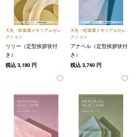
大丸・松坂屋メモリアルセレ
大丸・松坂屋メモリアルセレ
クション
クション
リリー（定型挨拶状付
アナベル（定型挨拶状付
き）
き）
税込
3,190
円
税込
3,740
円