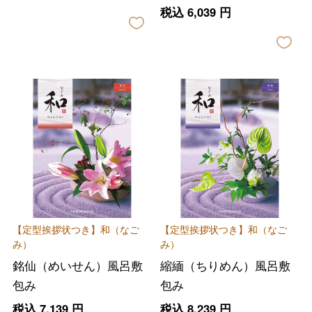
税込
6,039
円
【定型挨拶状つき】和（なご
【定型挨拶状つき】和（なご
み）
み）
銘仙（めいせん）風呂敷
縮緬（ちりめん）風呂敷
包み
包み
税込
7,139
円
税込
8,239
円