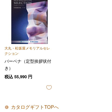
バレンタインチョコレート
フード＆スイーツ
ホワイトデー
大丸・松坂屋メモリアルセレ
クション
大丸・松坂屋のギフト
ビューティー
母の日
バーベナ（定型挨拶状付
き）
ファッション
出産内祝い
父の日
税込
55,990
円
ホーム＆インテリア
結婚内祝い
お中元
ベビー＆キッズ
お香典返し
敬老の日
カタログギフトTOPへ
快気祝い
お歳暮