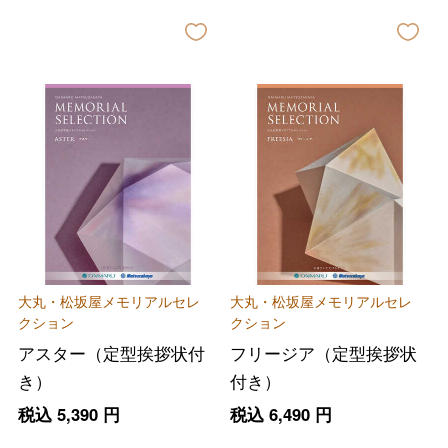
大丸・松坂屋メモリアルセレ
大丸・松坂屋メモリアルセレ
クション
クション
アスター（定型挨拶状付
フリージア（定型挨拶状
き）
付き）
税込
5,390
円
税込
6,490
円