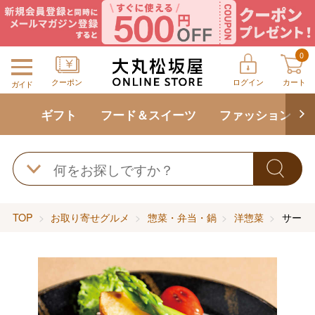
0
クーポン
ログイン
カート
ガイド
ギフト
フード＆スイーツ
ファッション
TOP
お取り寄せグルメ
惣菜・弁当・鍋
洋惣菜
サーロ