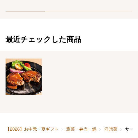
最近チェックした商品
バレンタインチョコレート
フード＆スイーツ
ホワイトデー
大丸・松坂屋のギフト
ビューティー
母の日
【2026】お中元・夏ギフト
惣菜・弁当・鍋
洋惣菜
サー