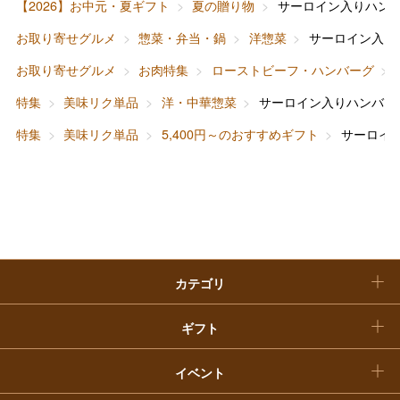
ファッション
出産内祝い
【2026】お中元・夏ギフト
夏の贈り物
サーロイン入りハン
父の日
お取り寄せグルメ
惣菜・弁当・鍋
洋惣菜
サーロイン入り
ホーム＆インテリア
結婚内祝い
お中元
お取り寄せグルメ
お肉特集
ローストビーフ・ハンバーグ
ベビー＆キッズ
お香典返し
特集
美味リク単品
洋・中華惣菜
サーロイン入りハンバー
敬老の日
特集
美味リク単品
5,400円～のおすすめギフト
サーロイ
快気祝い
お歳暮
入学内祝い
おせち料理
クリスマスケーキ
カテゴリ
福袋
ギフト
イベント