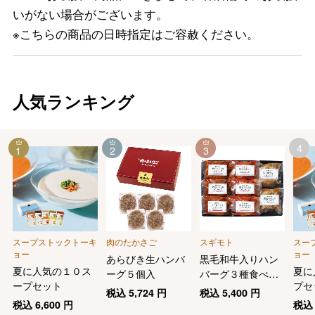
いがない場合がございます。
※こちらの商品の日時指定はご容赦ください。
人気ランキング
4
1
2
3
スープストックトーキ
肉のたかさご
スギモト
スー
ョー
ョー
あらびき生ハンバ
黒毛和牛入りハン
夏に人気の１０ス
夏に
ーグ５個入
バーグ３種食べ比
ープセット
プセ
べ
税込
5,724
円
税込
5,400
円
税込
6,600
円
税