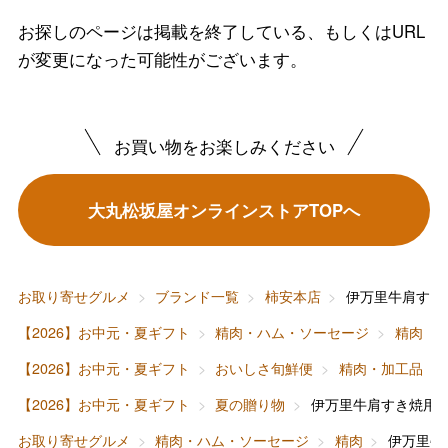
お探しのページは掲載を終了している、もしくはURL
が変更になった可能性がございます。
お買い物をお楽しみください
バレンタインチョコレート
フード＆スイーツ
大丸松坂屋オンラインストアTOPへ
ホワイトデー
大丸・松坂屋のギフト
ビューティー
母の日
ファッション
出産内祝い
お取り寄せグルメ
ブランド一覧
柿安本店
伊万里牛肩すき
父の日
【2026】お中元・夏ギフト
精肉・ハム・ソーセージ
精肉
ホーム＆インテリア
結婚内祝い
お中元
【2026】お中元・夏ギフト
おいしさ旬鮮便
精肉・加工品
ベビー＆キッズ
お香典返し
【2026】お中元・夏ギフト
夏の贈り物
伊万里牛肩すき焼用
敬老の日
お取り寄せグルメ
精肉・ハム・ソーセージ
精肉
伊万里牛
快気祝い