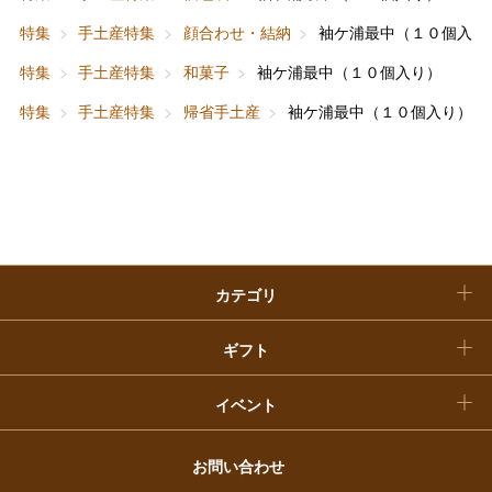
ホーム＆インテリア
結婚内祝い
お中元
特集
手土産特集
顔合わせ・結納
袖ケ浦最中（１０個入り
ベビー＆キッズ
お香典返し
特集
手土産特集
和菓子
袖ケ浦最中（１０個入り）
敬老の日
特集
手土産特集
帰省手土産
袖ケ浦最中（１０個入り）
快気祝い
お歳暮
入学内祝い
おせち料理
クリスマスケーキ
カテゴリ
福袋
ギフト
イベント
お問い合わせ