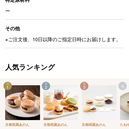
ー
その他
※ご注文後、10日以降のご指定日時にお届けします。
人気ランキング
4
1
2
3
京都祇園あのん
京都祇園あのん
京都祇園あのん
たね