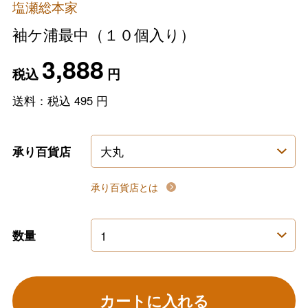
塩瀬総本家
袖ケ浦最中（１０個入り）
3,888
税込
円
送料：税込
495
円
承り百貨店
承り百貨店とは
数量
カートに入れる