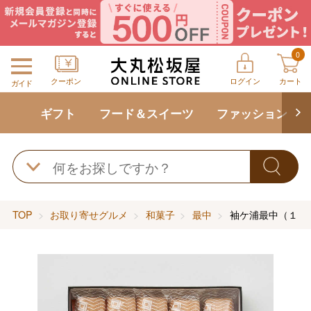
0
クーポン
ログイン
カート
ガイド
ギフト
フード＆スイーツ
ファッション
TOP
お取り寄せグルメ
和菓子
最中
袖ケ浦最中（１０