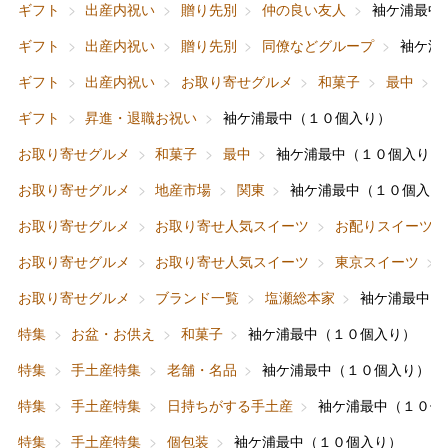
ギフト
出産内祝い
贈り先別
仲の良い友人
袖ケ浦最中
ギフト
出産内祝い
贈り先別
同僚などグループ
袖ケ浦
ギフト
出産内祝い
お取り寄せグルメ
和菓子
最中
ギフト
昇進・退職お祝い
袖ケ浦最中（１０個入り）
お取り寄せグルメ
和菓子
最中
袖ケ浦最中（１０個入り）
お取り寄せグルメ
地産市場
関東
袖ケ浦最中（１０個入り
お取り寄せグルメ
お取り寄せ人気スイーツ
お配りスイーツ
お取り寄せグルメ
お取り寄せ人気スイーツ
東京スイーツ
バレンタインチョコレート
お取り寄せグルメ
ブランド一覧
塩瀬総本家
袖ケ浦最中（
フード＆スイーツ
ホワイトデー
特集
お盆・お供え
和菓子
袖ケ浦最中（１０個入り）
大丸・松坂屋のギフト
ビューティー
母の日
特集
手土産特集
老舗・名品
袖ケ浦最中（１０個入り）
ファッション
出産内祝い
特集
手土産特集
日持ちがする手土産
袖ケ浦最中（１０個
父の日
特集
手土産特集
個包装
袖ケ浦最中（１０個入り）