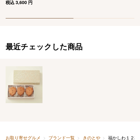
税込
3,600
円
最近チェックした商品
バレンタインチョコレート
フード＆スイーツ
ホワイトデー
大丸・松坂屋のギフト
ビューティー
母の日
ファッション
出産内祝い
父の日
お取り寄せグルメ
ブランド一覧
きのとや
福かしわ１２枚