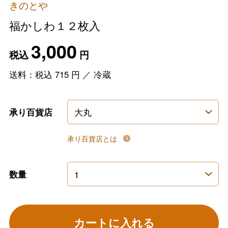
きのとや
福かしわ１２枚入
3,000
税込
円
送料：税込
715
円
／
冷蔵
承り百貨店
承り百貨店とは
数量
カートに入れる