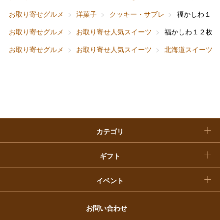
ホーム＆インテリア
結婚内祝い
お中元
お取り寄せグルメ
洋菓子
クッキー・サブレ
福かしわ１２
ベビー＆キッズ
お香典返し
お取り寄せグルメ
お取り寄せ人気スイーツ
福かしわ１２枚入
敬老の日
お取り寄せグルメ
お取り寄せ人気スイーツ
北海道スイーツ
快気祝い
お歳暮
入学内祝い
おせち料理
クリスマスケーキ
カテゴリ
福袋
ギフト
イベント
お問い合わせ