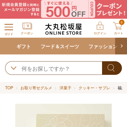
0
クーポン
ログイン
カート
ガイド
ギフト
フード＆スイーツ
ファッション
TOP
お取り寄せグルメ
洋菓子
クッキー・サブレ
福か