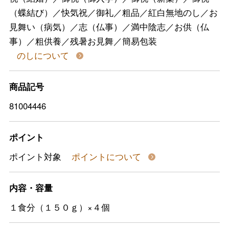
（蝶結び）／快気祝／御礼／粗品／紅白無地のし／お
見舞い（病気）／志（仏事）／満中陰志／お供（仏
事）／粗供養／残暑お見舞／簡易包装
のしについて
商品記号
81004446
ポイント
ポイント対象
ポイントについて
内容・容量
１食分（１５０ｇ）×４個