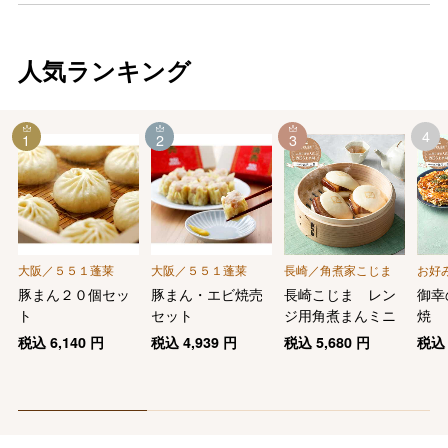
人気ランキング
4
1
2
3
大阪／５５１蓬莱
大阪／５５１蓬莱
長崎／角煮家こじま
お好
豚まん２０個セッ
豚まん・エビ焼売
長崎こじま レン
御幸
ト
セット
ジ用角煮まんミニ
焼
税込
6,140
円
税込
4,939
円
税込
5,680
円
税