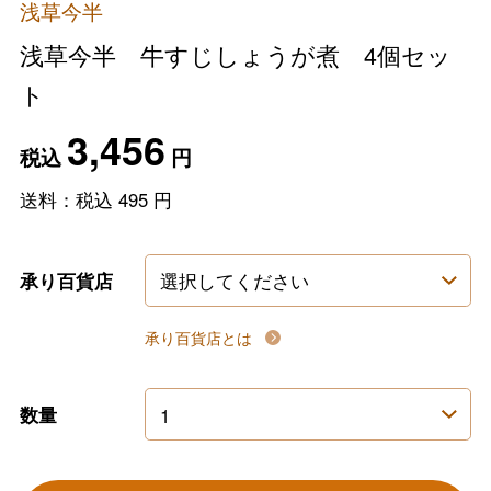
浅草今半
浅草今半 牛すじしょうが煮 4個セッ
ト
3,456
税込
円
送料：税込
495
円
承り百貨店
承り百貨店とは
数量