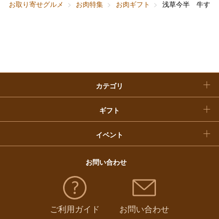
お取り寄せグルメ
お肉特集
お肉ギフト
浅草今半 牛すじ
快気祝い
お歳暮
入学内祝い
おせち料理
クリスマスケーキ
カテゴリ
福袋
ギフト
イベント
お問い合わせ
ご利用ガイド
お問い合わせ