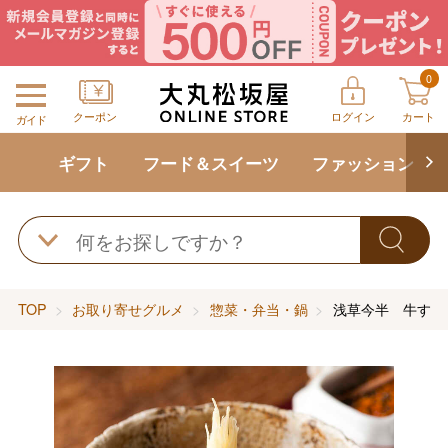
0
クーポン
ログイン
カート
ガイド
ギフト
フード＆スイーツ
ファッション
TOP
お取り寄せグルメ
惣菜・弁当・鍋
浅草今半 牛すじ