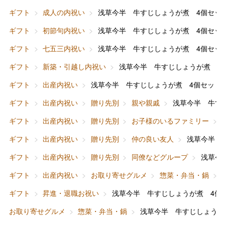
ギフト
成人の内祝い
浅草今半 牛すじしょうが煮 4個セッ
ギフト
初節句内祝い
浅草今半 牛すじしょうが煮 4個セッ
ギフト
七五三内祝い
浅草今半 牛すじしょうが煮 4個セッ
ギフト
新築・引越し内祝い
浅草今半 牛すじしょうが煮 4
ギフト
出産内祝い
浅草今半 牛すじしょうが煮 4個セット
バレンタインチョコレート
ギフト
出産内祝い
贈り先別
親や親戚
浅草今半 牛す
フード＆スイーツ
ホワイトデー
ギフト
出産内祝い
贈り先別
お子様のいるファミリー
大丸・松坂屋のギフト
ビューティー
母の日
ギフト
出産内祝い
贈り先別
仲の良い友人
浅草今半 
ファッション
出産内祝い
ギフト
出産内祝い
贈り先別
同僚などグループ
浅草今
父の日
ギフト
出産内祝い
お取り寄せグルメ
惣菜・弁当・鍋
ホーム＆インテリア
結婚内祝い
お中元
ギフト
昇進・退職お祝い
浅草今半 牛すじしょうが煮 4個
ベビー＆キッズ
お香典返し
お取り寄せグルメ
惣菜・弁当・鍋
浅草今半 牛すじしょうが
敬老の日