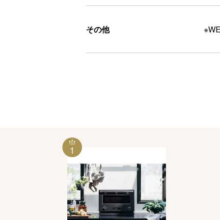
その他
※W
1