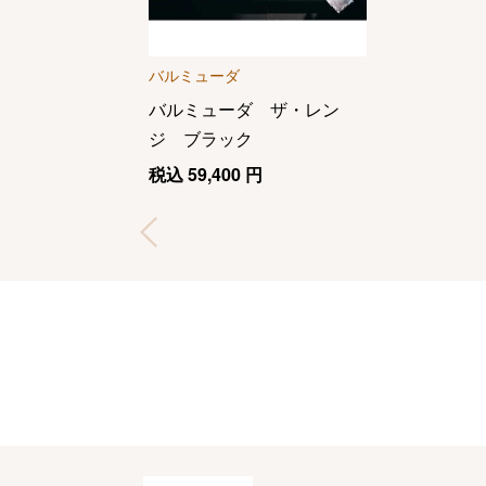
バルミューダ
バルミューダ ザ・レン
ジ ブラック
税込
59,400
円