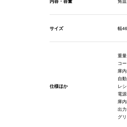
内容・容量
角皿
サイズ
幅4
重量：
コー
庫内
自動
仕様ほか
レシ
電源
庫内
出力
グリ