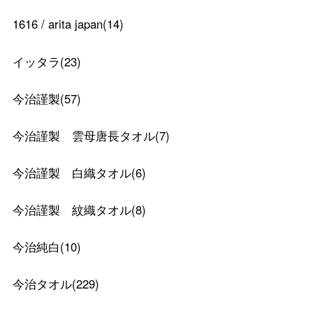
1616 / arita japan
(
14
)
イッタラ
(
23
)
今治謹製
(
57
)
今治謹製 雲母唐長タオル
(
7
)
今治謹製 白織タオル
(
6
)
今治謹製 紋織タオル
(
8
)
今治純白
(
10
)
今治タオル
(
229
)