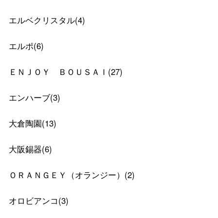
エルベクリスタル
(
4
)
エルポ
(
6
)
ＥＮＪＯＹ ＢＯＵＳＡＩ
(
27
)
エンハーブ
(
3
)
大倉陶園
(
13
)
大阪錫器
(
6
)
ＯＲＡＮＧＥＹ（オランジー）
(
2
)
オロビアンコ
(
3
)