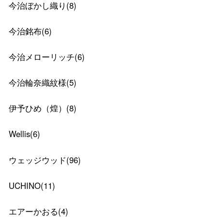
今治ぼかし織り
(
8
)
今治銘布
(
6
)
今治メローリッチ
(
6
)
今治輪奈織紋様
(
5
)
伊予ひめ（煌）
(
8
)
Wellis
(
6
)
ウェッジウッド
(
96
)
UCHINO
(
11
)
エアーかおる
(
4
)