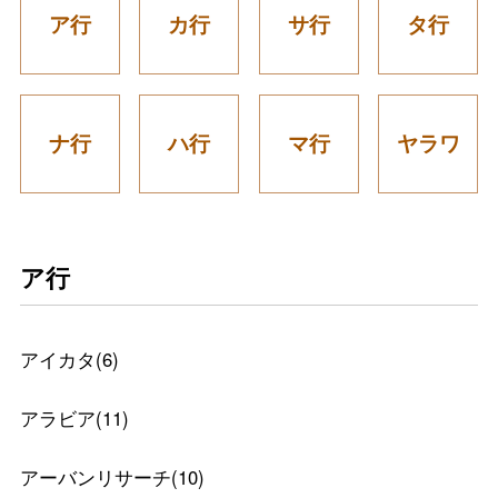
ア行
カ行
サ行
タ行
ナ行
ハ行
マ行
ヤラワ
ア行
アイカタ
(
6
)
アラビア
(
11
)
アーバンリサーチ
(
10
)