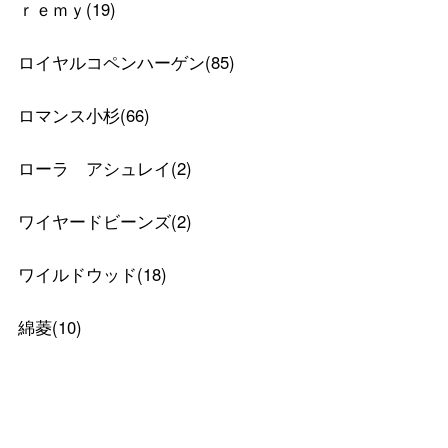
ｒｅｍｙ
(
19
)
バレンタインチョコレート
ロイヤルコペンハーゲン
(
85
)
フード＆スイーツ
ホワイトデー
ロマンス小杉
(
66
)
大丸・松坂屋のギフト
ビューティー
母の日
ローラ アシュレイ
(
2
)
ファッション
出産内祝い
父の日
ワイヤードビーンズ
(
2
)
ホーム＆インテリア
結婚内祝い
お中元
ワイルドウッド
(
18
)
ベビー＆キッズ
お香典返し
敬老の日
快気祝い
綿菱
(
10
)
お歳暮
入学内祝い
おせち料理
クリスマスケーキ