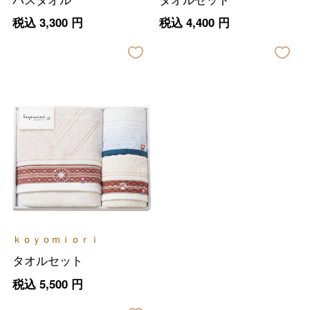
税込
3,300
円
税込
4,400
円
バレンタインチョコレート
フード＆スイーツ
ホワイトデー
大丸・松坂屋のギフト
ビューティー
母の日
ファッション
出産内祝い
父の日
ｋｏｙｏｍｉｏｒｉ
ホーム＆インテリア
結婚内祝い
タオルセット
お中元
税込
5,500
円
ベビー＆キッズ
お香典返し
敬老の日