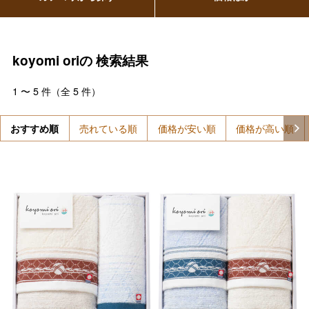
koyomi oriの
検索結果
1
〜
5
件（全
5
件）
おすすめ順
売れている順
価格が安い順
価格が高い順