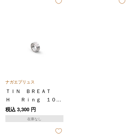
バレンタインチョコレート
フード＆スイーツ
ホワイトデー
大丸・松坂屋のギフト
ビューティー
ナガエプリュス
母の日
ＴＩＮ ＢＲＥＡＴ
ファッション
出産内祝い
父の日
Ｈ Ｒｉｎｇ １０×
８０ｍｍ
ホーム＆インテリア
結婚内祝い
税込
3,300
円
お中元
在庫なし
ベビー＆キッズ
お香典返し
敬老の日