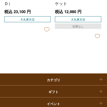
Ｄ）
ケット
ファッション
出産内祝い
父の日
税込
23,100
円
税込
12,980
円
ホーム＆インテリア
結婚内祝い
大丸東京店
大丸東京店
お中元
在庫なし
ベビー＆キッズ
お香典返し
敬老の日
快気祝い
お歳暮
入学内祝い
おせち料理
クリスマスケーキ
カテゴリ
福袋
ギフト
イベント