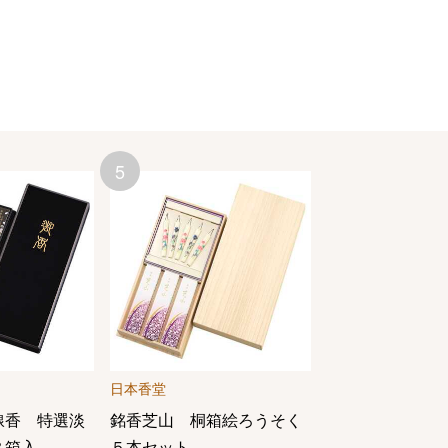
5
6
日本香堂
玉初堂
線香 特選淡
銘香芝山 桐箱絵ろうそく
香樹林 短寸8箱
８箱入
５本セット