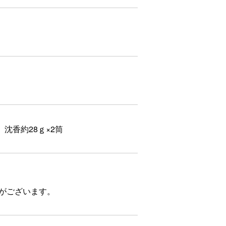
2筒 沈香約28ｇ×2筒
合がございます。