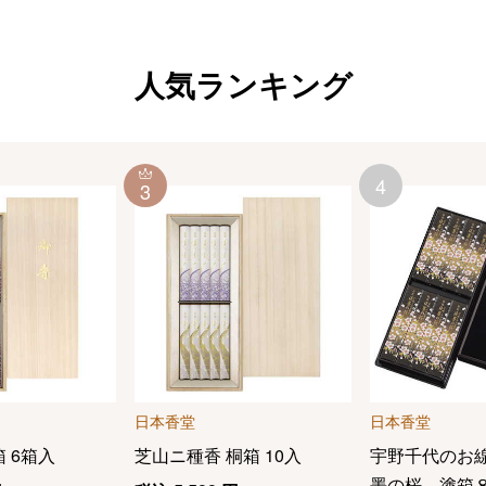
人気ランキング
4
3
日本香堂
日本香堂
 6箱入
芝山ニ種香 桐箱 10入
宇野千代のお
墨の桜 塗箱