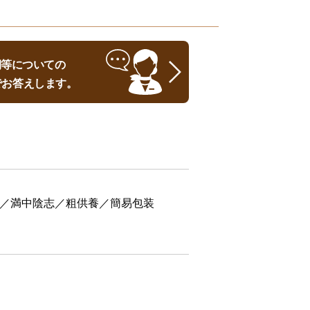
時期等についての
でお答えします。
／満中陰志／粗供養／簡易包装