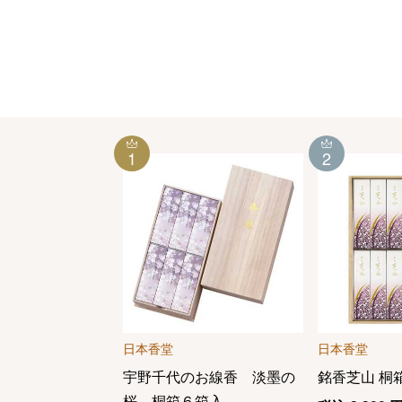
1
2
日本香堂
日本香堂
宇野千代のお線香 淡墨の
銘香芝山 桐箱
桜 桐箱６箱入