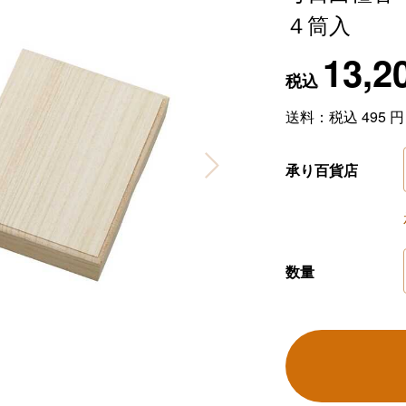
４筒入
13,2
税込
送料：税込
495
円
承り百貨店
数量