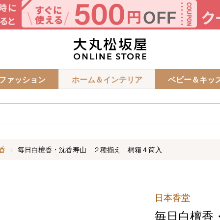
カ
ファッション
ホーム＆インテリア
ベビー＆キッ
香
毎日白檀香・沈香寿山 ２種揃え 桐箱４筒入
日本香堂
毎日白檀香