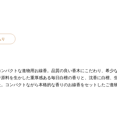
入り
コンパクトな進物用お線香。品質の良い香木にこだわり、希少
香原料を生かした重厚感ある毎日白檀の香りと、沈香に白檀、
た。コンパクトながら本格的な香りのお線香をセットしたご進