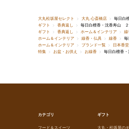
大丸松坂屋セレクト
大丸 心斎橋店
毎日白
ギフト
香典返し
毎日白檀香・沈香寿山 ２
ギフト
香典返し
ホーム＆インテリア
線
ホーム＆インテリア
線香・仏具
線香
毎
ホーム＆インテリア
ブランド一覧
日本香堂
特集
お盆・お供え
お線香
毎日白檀香・
カテゴリ
ギフト
フード＆スイーツ
大丸・松坂屋の