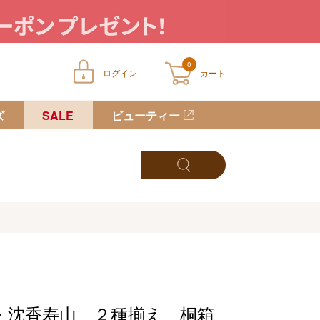
0
ログイン
カート
ートに商品が入っていません
ズ
SALE
ビューティー
・沈香寿山 ２種揃え 桐箱