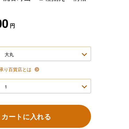
00
円
承り百貨店とは
カートに入れる