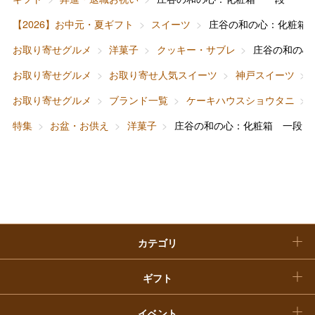
ファッション
出産内祝い
【2026】お中元・夏ギフト
スイーツ
庄谷の和の心：化粧箱
父の日
お取り寄せグルメ
洋菓子
クッキー・サブレ
庄谷の和の心
ホーム＆インテリア
結婚内祝い
お中元
お取り寄せグルメ
お取り寄せ人気スイーツ
神戸スイーツ
ベビー＆キッズ
お香典返し
お取り寄せグルメ
ブランド一覧
ケーキハウスショウタニ
敬老の日
特集
お盆・お供え
洋菓子
庄谷の和の心：化粧箱 一段
快気祝い
お歳暮
入学内祝い
おせち料理
クリスマスケーキ
カテゴリ
福袋
ギフト
イベント