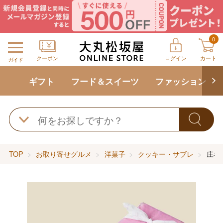
0
クーポン
ログイン
カート
ガイド
ギフト
フード＆スイーツ
ファッション
TOP
お取り寄せグルメ
洋菓子
クッキー・サブレ
庄谷