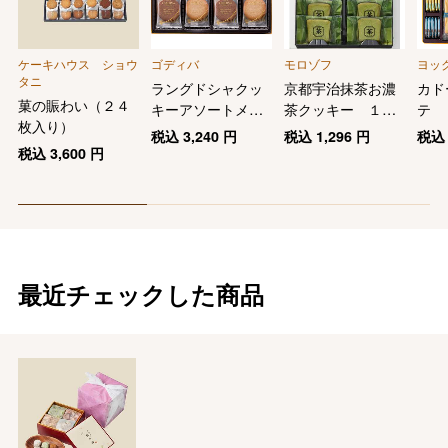
ケーキハウス ショウ
ゴディバ
モロゾフ
ヨッ
タニ
ラングドシャクッ
京都宇治抹茶お濃
カド
菓の賑わい（２４
キーアソートメン
茶クッキー １２
テ
枚入り）
ト
個
税込
3,240
円
税込
1,296
円
税
税込
3,600
円
最近チェックした商品