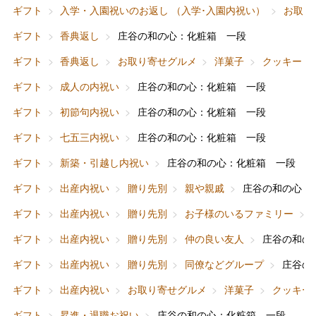
ギフト
入学・入園祝いのお返し （入学･入園内祝い）
お取り
ギフト
香典返し
庄谷の和の心：化粧箱 一段
ギフト
香典返し
お取り寄せグルメ
洋菓子
クッキー・
ギフト
成人の内祝い
庄谷の和の心：化粧箱 一段
ギフト
初節句内祝い
庄谷の和の心：化粧箱 一段
ギフト
七五三内祝い
庄谷の和の心：化粧箱 一段
ギフト
新築・引越し内祝い
庄谷の和の心：化粧箱 一段
ギフト
出産内祝い
贈り先別
親や親戚
庄谷の和の心：
ギフト
出産内祝い
贈り先別
お子様のいるファミリー
ギフト
出産内祝い
贈り先別
仲の良い友人
庄谷の和の
バレンタインチョコレート
ギフト
出産内祝い
贈り先別
同僚などグループ
庄谷の
フード＆スイーツ
ホワイトデー
ギフト
出産内祝い
お取り寄せグルメ
洋菓子
クッキー
大丸・松坂屋のギフト
ビューティー
母の日
ギフト
昇進・退職お祝い
庄谷の和の心：化粧箱 一段