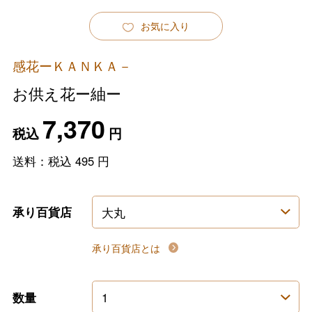
お気に入り
感花ーＫＡＮＫＡ－
お供え花ー紬ー
7,370
税込
円
送料：税込
495
円
承り百貨店
承り百貨店とは
数量