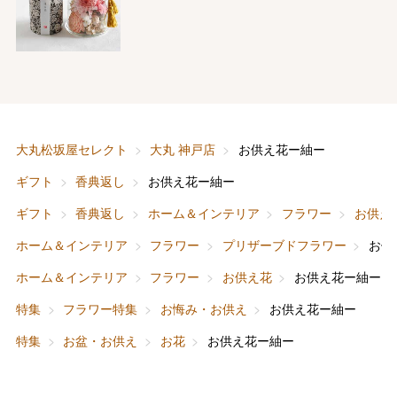
バレンタインチョコレート
フード＆スイーツ
ホワイトデー
大丸松坂屋セレクト
大丸 神戸店
お供え花ー紬ー
大丸・松坂屋のギフト
ビューティー
母の日
ギフト
香典返し
お供え花ー紬ー
ファッション
出産内祝い
ギフト
香典返し
ホーム＆インテリア
フラワー
お供え
父の日
ホーム＆インテリア
フラワー
プリザーブドフラワー
お供
ホーム＆インテリア
結婚内祝い
お中元
ホーム＆インテリア
フラワー
お供え花
お供え花ー紬ー
ベビー＆キッズ
お香典返し
特集
フラワー特集
お悔み・お供え
お供え花ー紬ー
敬老の日
特集
お盆・お供え
お花
お供え花ー紬ー
快気祝い
お歳暮
入学内祝い