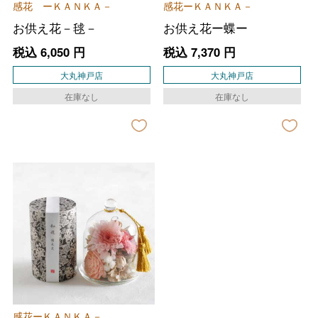
感花 ーＫＡＮＫＡ－
感花ーＫＡＮＫＡ－
お供え花－毬－
お供え花ー蝶ー
税込
6,050
円
税込
7,370
円
大丸神戸店
大丸神戸店
在庫なし
在庫なし
バレンタインチョコレート
フード＆スイーツ
ホワイトデー
大丸・松坂屋のギフト
ビューティー
感花ーＫＡＮＫＡ－