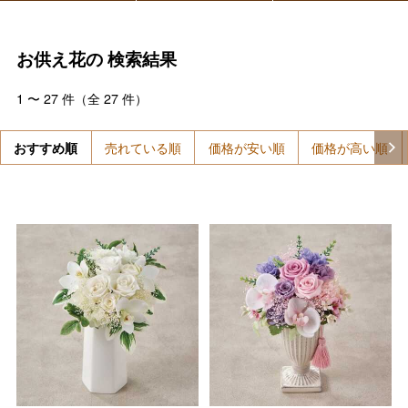
お供え花の
検索結果
1
〜
27
件（全
27
件）
おすすめ順
売れている順
価格が安い順
価格が高い順