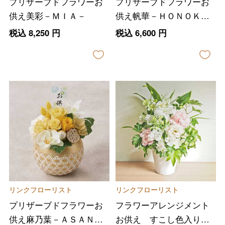
プリザーブドフラワーお
プリザーブドフラワーお
供え美彩－ＭＩＡ－
供え帆華－ＨＯＮＯＫＡ
－パープル
税込
8,250
円
税込
6,600
円
リンクフローリスト
リンクフローリスト
プリザーブドフラワーお
フラワーアレンジメント
供え麻乃葉－ＡＳＡＮＯ
お供え すこし色入り生