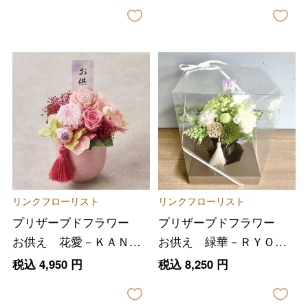
リンクフローリスト
リンクフローリスト
プリザーブドフラワー
プリザーブドフラワー
お供え 花愛－ＫＡＮＮ
お供え 緑華－ＲＹＯＫ
Ａ－ピンク
ＵＫＡ－
税込
4,950
円
税込
8,250
円