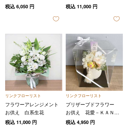
ＨＡ－
花
税込
6,050
円
税込
11,000
円
リンクフローリスト
リンクフローリスト
フラワーアレンジメント
プリザーブドフラワー
お供え 白系生花
お供え 花愛－ＫＡＮＮ
Ａ－ホワイト
税込
11,000
円
税込
4,950
円