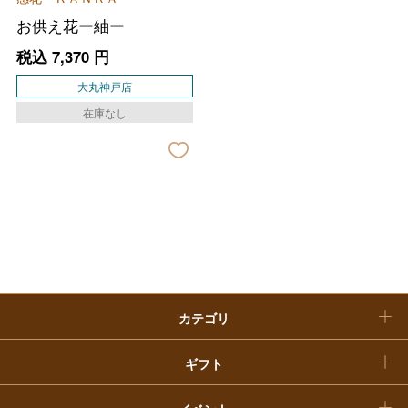
母の日
お供え花ー紬ー
ファッション
出産内祝い
父の日
税込
7,370
円
ホーム＆インテリア
結婚内祝い
大丸神戸店
お中元
在庫なし
ベビー＆キッズ
お香典返し
敬老の日
快気祝い
お歳暮
入学内祝い
おせち料理
クリスマスケーキ
カテゴリ
福袋
ギフト