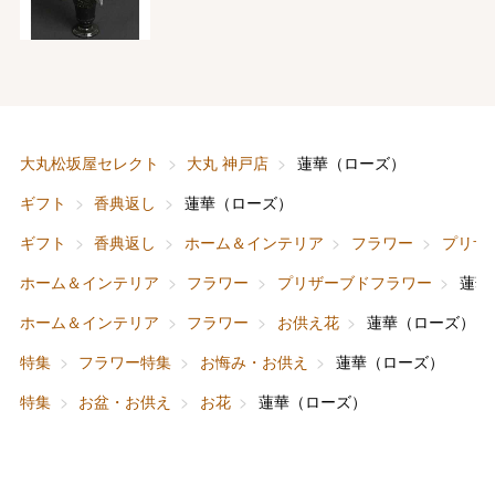
バレンタインチョコレート
フード＆スイーツ
ホワイトデー
大丸松坂屋セレクト
大丸 神戸店
蓮華（ローズ）
大丸・松坂屋のギフト
ビューティー
母の日
ギフト
香典返し
蓮華（ローズ）
ファッション
出産内祝い
ギフト
香典返し
ホーム＆インテリア
フラワー
プリザ
父の日
ホーム＆インテリア
フラワー
プリザーブドフラワー
蓮華
ホーム＆インテリア
結婚内祝い
お中元
ホーム＆インテリア
フラワー
お供え花
蓮華（ローズ）
ベビー＆キッズ
お香典返し
特集
フラワー特集
お悔み・お供え
蓮華（ローズ）
敬老の日
特集
お盆・お供え
お花
蓮華（ローズ）
快気祝い
お歳暮
入学内祝い
おせち料理