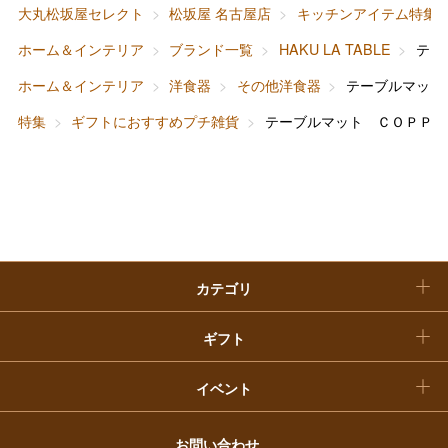
大丸松坂屋セレクト
松坂屋 名古屋店
キッチンアイテム特集
ホーム＆インテリア
結婚内祝い
お中元
ホーム＆インテリア
ブランド一覧
HAKU LA TABLE
テー
ベビー＆キッズ
お香典返し
ホーム＆インテリア
洋食器
その他洋食器
テーブルマット
敬老の日
特集
ギフトにおすすめプチ雑貨
テーブルマット ＣＯＰＰＥ
快気祝い
お歳暮
入学内祝い
おせち料理
クリスマスケーキ
カテゴリ
福袋
ギフト
イベント
お問い合わせ