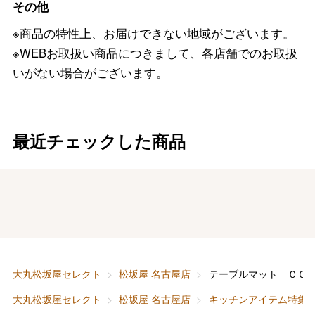
その他
※商品の特性上、お届けできない地域がございます。
※WEBお取扱い商品につきまして、各店舗でのお取扱
いがない場合がございます。
最近チェックした商品
バレンタインチョコレート
フード＆スイーツ
ホワイトデー
大丸・松坂屋のギフト
ビューティー
母の日
大丸松坂屋セレクト
松坂屋 名古屋店
テーブルマット ＣＯ
ファッション
出産内祝い
大丸松坂屋セレクト
松坂屋 名古屋店
キッチンアイテム特集
父の日