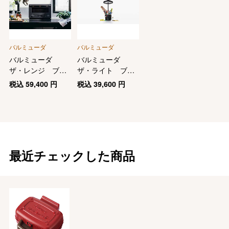
バルミューダ
バルミューダ
バルミューダ
バルミューダ
ザ・レンジ ブラ
ザ・ライト ブラ
ック
ック
税込
59,400
円
税込
39,600
円
最近チェックした商品