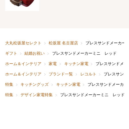
バレンタインチョコレート
フード＆スイーツ
ホワイトデー
大丸・松坂屋のギフト
ビューティー
母の日
大丸松坂屋セレクト
松坂屋 名古屋店
プレスサンドメーカー
ファッション
出産内祝い
ギフト
結婚お祝い
プレスサンドメーカーミニ レッド
父の日
ホーム＆インテリア
家電
キッチン家電
プレスサンドメー
ホーム＆インテリア
結婚内祝い
お中元
ホーム＆インテリア
ブランド一覧
レコルト
プレスサンド
ベビー＆キッズ
お香典返し
特集
キッチングッズ
キッチン家電
プレスサンドメーカー
敬老の日
特集
デザイン家電特集
プレスサンドメーカーミニ レッド
快気祝い
お歳暮
入学内祝い
おせち料理