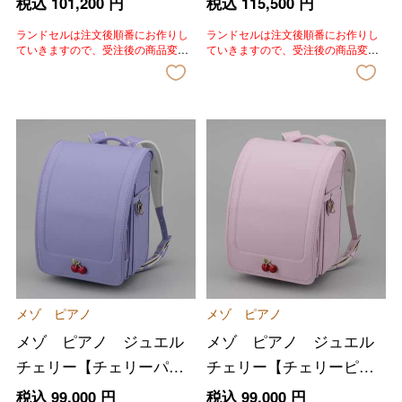
税込
101,200
円
税込
115,500
円
ランドセルは注文後順番にお作りし
ランドセルは注文後順番にお作りし
ていきますので、受注後の商品変
ていきますので、受注後の商品変
更、色変更、キャンセルはいたしか
更、色変更、キャンセルはいたしか
ねます。あらかじめご了承いただき
ねます。あらかじめご了承いただき
ますようお願いいたします。
ますようお願いいたします。
メゾ ピアノ
メゾ ピアノ
メゾ ピアノ ジュエル
メゾ ピアノ ジュエル
チェリー【チェリーパー
チェリー【チェリーピン
プル】
ク】
税込
99,000
円
税込
99,000
円