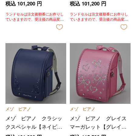
リン】
ラ】
税込
101,200
円
税込
101,200
円
ランドセルは注文後順番にお作りし
ランドセルは注文後順番にお作りし
ていきますので、受注後の商品変
ていきますので、受注後の商品変
更、色変更、キャンセルはいたしか
更、色変更、キャンセルはいたしか
ねます。あらかじめご了承いただき
ねます。あらかじめご了承いただき
ますようお願いいたします。
ますようお願いいたします。
メゾ ピアノ
メゾ ピアノ
メゾ ピアノ クラシッ
メゾ ピアノ グレイス
クスペシャル【ネイビ
マーガレット【グレイス
ー】
ローズ】