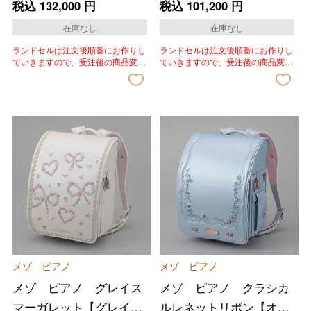
ー】
ックス】
税込
132,000
円
税込
101,200
円
在庫なし
在庫なし
ランドセルは注文後順番にお作りし
ランドセルは注文後順番にお作りし
ていきますので、受注後の商品変
ていきますので、受注後の商品変
更、色変更、キャンセルはいたしか
更、色変更、キャンセルはいたしか
ねます。あらかじめご了承いただき
ねます。あらかじめご了承いただき
ますようお願いいたします。
ますようお願いいたします。
メゾ ピアノ
メゾ ピアノ
メゾ ピアノ グレイス
メゾ ピアノ クラシカ
マーガレット【グレイス
ルレネットリボン【オパ