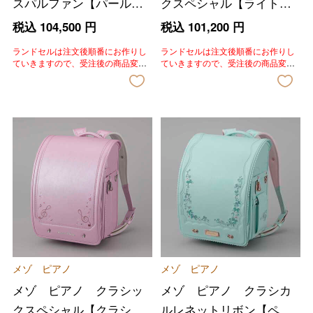
スパルファン【パールベ
クスペシャル【ライトパ
ビーブルー】
ープル】
税込
104,500
円
税込
101,200
円
ランドセルは注文後順番にお作りし
ランドセルは注文後順番にお作りし
ていきますので、受注後の商品変
ていきますので、受注後の商品変
更、色変更、キャンセルはいたしか
更、色変更、キャンセルはいたしか
ねます。あらかじめご了承いただき
ねます。あらかじめご了承いただき
ますようお願いいたします。
ますようお願いいたします。
メゾ ピアノ
メゾ ピアノ
メゾ ピアノ クラシッ
メゾ ピアノ クラシカ
クスペシャル【クラシカ
ルレネットリボン【ペー