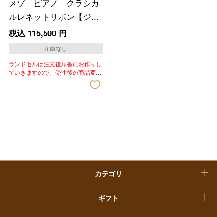
メゾ ピアノ クラシカ
母の日
ルレネットリボン【ジュ
ファッション
出産内祝い
エルホワイト】
父の日
税込
115,500
円
ホーム＆インテリア
結婚内祝い
在庫なし
お中元
ランドセルは注文後順番にお作りし
ベビー＆キッズ
お香典返し
ていきますので、受注後の商品変
敬老の日
更、色変更、キャンセルはいたしか
ねます。あらかじめご了承いただき
快気祝い
ますようお願いいたします。
お歳暮
入学内祝い
おせち料理
クリスマスケーキ
カテゴリ
福袋
ギフト