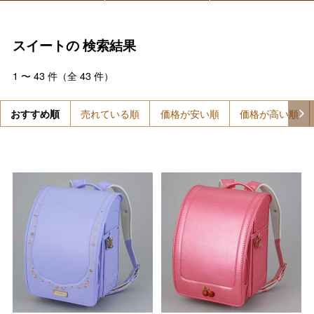
スイートの
検索結果
1
〜
43
件（全
43
件）
おすすめ順
売れている順
価格が安い順
価格が高い順