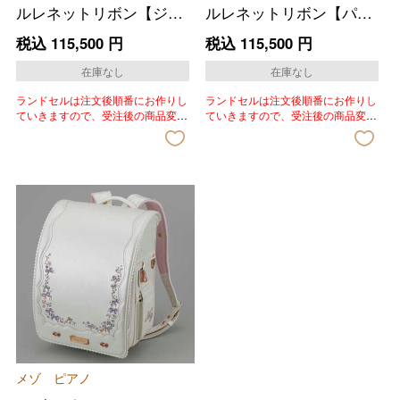
ルレネットリボン【ジュ
ルレネットリボン【パー
エルピンク】
ルラベンダー】
税込
115,500
円
税込
115,500
円
在庫なし
在庫なし
ランドセルは注文後順番にお作りし
ランドセルは注文後順番にお作りし
ていきますので、受注後の商品変
ていきますので、受注後の商品変
更、色変更、キャンセルはいたしか
更、色変更、キャンセルはいたしか
ねます。あらかじめご了承いただき
ねます。あらかじめご了承いただき
ますようお願いいたします。
ますようお願いいたします。
バレンタインチョコレート
フード＆スイーツ
ホワイトデー
メゾ ピアノ
大丸・松坂屋のギフト
ビューティー