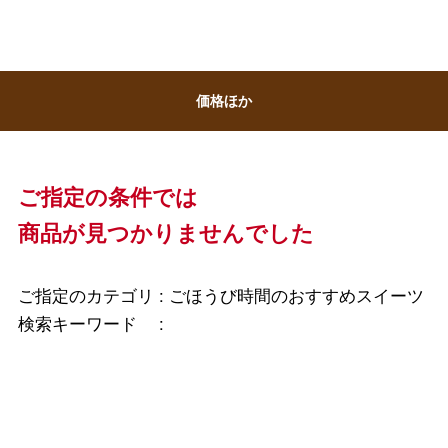
バレンタインチョコレート
フード＆スイーツ
ホワイトデー
価格ほか
大丸・松坂屋のギフト
ビューティー
母の日
ファッション
出産内祝い
父の日
ご指定の条件では
ホーム＆インテリア
結婚内祝い
商品が見つかりませんでした
お中元
ベビー＆キッズ
お香典返し
敬老の日
ご指定のカテゴリ :
ごほうび時間のおすすめスイーツ
快気祝い
検索キーワード :
お歳暮
入学内祝い
おせち料理
クリスマスケーキ