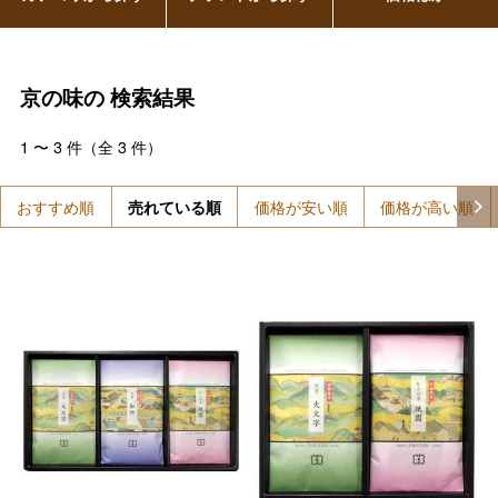
京の味の
検索結果
1
〜
3
件（全
3
件）
おすすめ順
売れている順
価格が安い順
価格が高い順