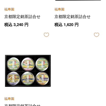
福寿園
福寿園
京都限定銘茶詰合せ
京都限定銘茶詰合せ
税込
3,240
円
税込
1,620
円
バレンタインチョコレート
フード＆スイーツ
ホワイトデー
大丸・松坂屋のギフト
ビューティー
母の日
ファッション
出産内祝い
父の日
福寿園
ホーム＆インテリア
結婚内祝い
京都限定銘茶詰合せ