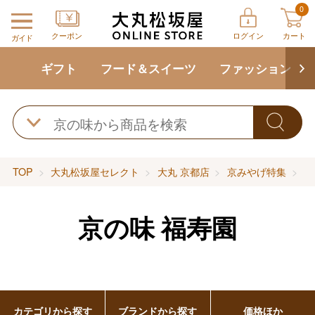
0
クーポン
ログイン
カート
ガイド
ギフト
フード＆スイーツ
ファッション
TOP
大丸松坂屋セレクト
大丸 京都店
京みやげ特集
京
京の味
福寿園
カテゴリから探す
ブランドから探す
価格ほか