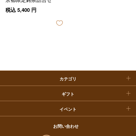
お中元
税込
5,400
円
ベビー＆キッズ
お香典返し
敬老の日
快気祝い
お歳暮
入学内祝い
おせち料理
クリスマスケーキ
カテゴリ
福袋
ギフト
イベント
お問い合わせ