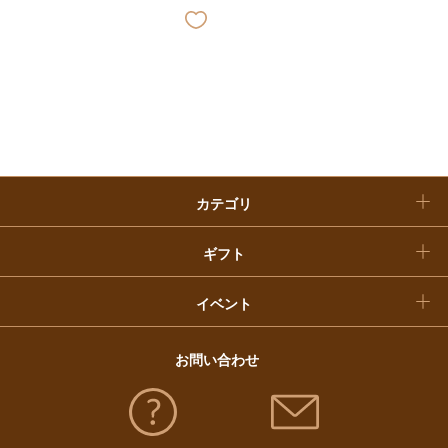
敬老の日
快気祝い
お歳暮
入学内祝い
おせち料理
クリスマスケーキ
カテゴリ
福袋
ギフト
イベント
お問い合わせ