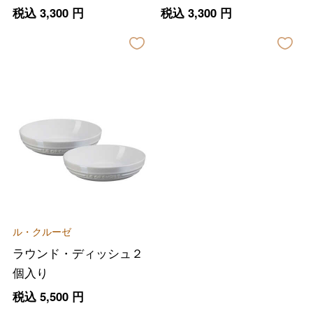
税込
3,300
円
税込
3,300
円
バレンタインチョコレート
フード＆スイーツ
ホワイトデー
大丸・松坂屋のギフト
ビューティー
母の日
ル・クルーゼ
ファッション
出産内祝い
父の日
ラウンド・ディッシュ２
ホーム＆インテリア
結婚内祝い
個入り
お中元
税込
5,500
円
ベビー＆キッズ
お香典返し