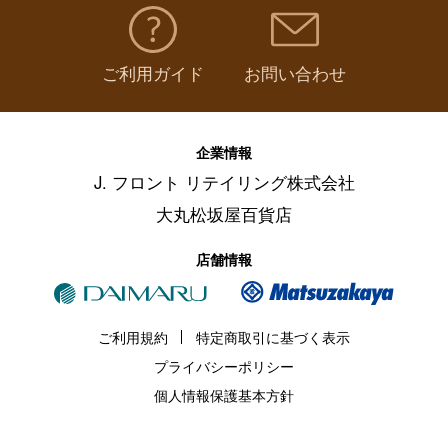
フルーツ・野菜
（
130
）
ご利用ガイド
お問い合わせ
麺類・レトルト食品
（
211
）
調味料・ドレッシング・オイル
（
97
）
企業情報
J. フロント リテイリング株式会社
美容・健康食品
（
62
）
大丸松坂屋百貨店
保存食・非常食
（
50
）
店舗情報
その他フード・スイーツ
（
32
）
ご利用規約
特定商取引に基づく表示
プライバシーポリシー
個人情報保護基本方針