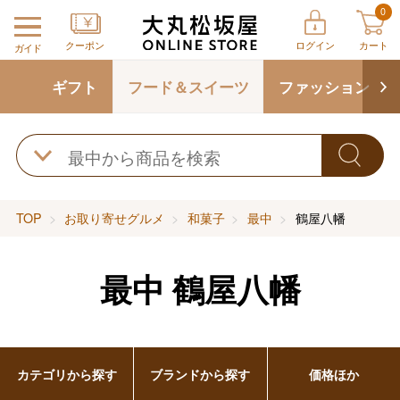
0
クーポン
ログイン
カート
ガイド
ギフト
フード＆スイーツ
ファッション
TOP
お取り寄せグルメ
和菓子
最中
鶴屋八幡
最中
鶴屋八幡
カテゴリから探す
ブランドから探す
価格ほか