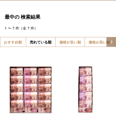
最中の
検索結果
1
〜
7
件（全
7
件）
おすすめ順
売れている順
価格が安い順
価格が高い順