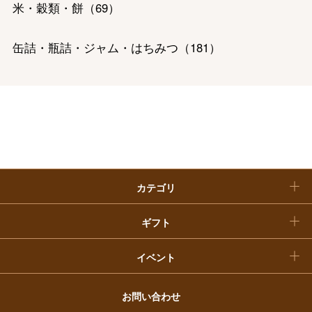
ホーム＆インテリア
結婚内祝い
米・穀類・餅
（
69
）
お中元
ベビー＆キッズ
お香典返し
缶詰・瓶詰・ジャム・はちみつ
（
181
）
敬老の日
快気祝い
お歳暮
精肉・ハム・ソーセージ
（
526
）
入学内祝い
おせち料理
魚介・塩干・海産物
（
328
）
クリスマスケーキ
惣菜・弁当・鍋
（
823
）
カテゴリ
福袋
コーヒー・紅茶・日本茶・ドリンク
（
401
）
ギフト
パン・グラノーラ
（
13
）
イベント
チーズ・乳製品・冷凍食品
（
124
）
お問い合わせ