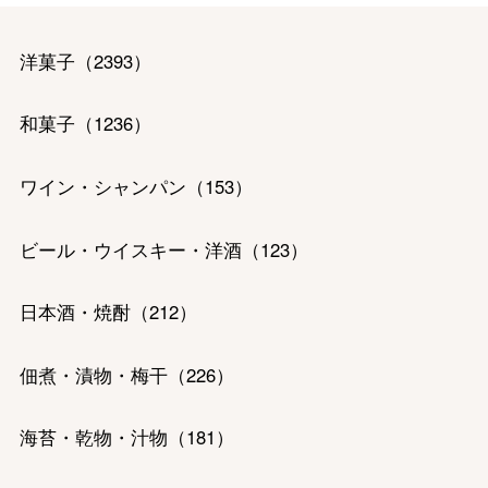
洋菓子
（
2393
）
和菓子
（
1236
）
ワイン・シャンパン
（
153
）
ビール・ウイスキー・洋酒
（
123
）
バレンタインチョコレート
日本酒・焼酎
（
212
）
フード＆スイーツ
ホワイトデー
佃煮・漬物・梅干
（
226
）
大丸・松坂屋のギフト
ビューティー
母の日
海苔・乾物・汁物
（
181
）
ファッション
出産内祝い
父の日