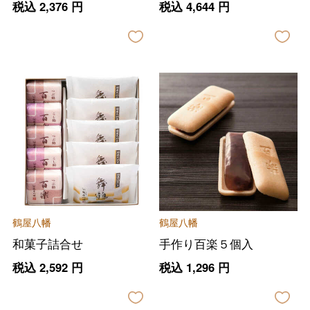
税込
2,376
円
税込
4,644
円
鶴屋八幡
鶴屋八幡
和菓子詰合せ
手作り百楽５個入
税込
2,592
円
税込
1,296
円