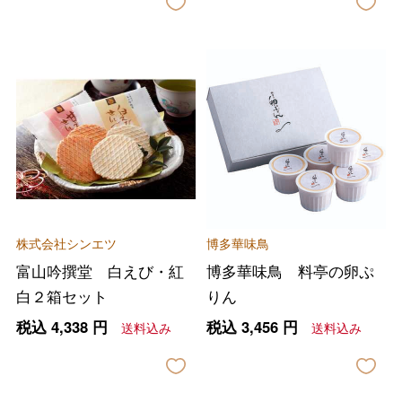
に保管し、お早めにお召し上がりく
に保管し、お早めにお召し上がりく
ださい。
ださい。
株式会社シンエツ
博多華味鳥
富山吟撰堂 白えび・紅
博多華味鳥 料亭の卵ぷ
白２箱セット
りん
税込
4,338
円
税込
3,456
円
送料込み
送料込み