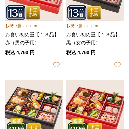
お祝い膳．ｃｏｍ
お祝い膳．ｃｏｍ
お食い初め重【１３品】
お食い初め重【１３品】
赤（男の子用）
黒（女の子用）
税込
4,760
円
税込
4,760
円