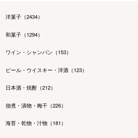
洋菓子
（
2434
）
和菓子
（
1294
）
ワイン・シャンパン
（
153
）
ビール・ウイスキー・洋酒
（
123
）
バレンタインチョコレート
日本酒・焼酎
（
212
）
フード＆スイーツ
ホワイトデー
佃煮・漬物・梅干
（
226
）
大丸・松坂屋のギフト
ビューティー
母の日
海苔・乾物・汁物
（
181
）
ファッション
出産内祝い
父の日