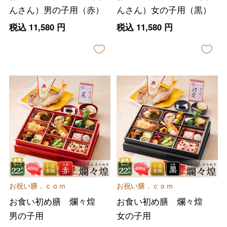
んさん）男の子用（赤）
んさん）女の子用（黒）
税込
11,580
円
税込
11,580
円
お祝い膳．ｃｏｍ
お祝い膳．ｃｏｍ
お食い初め膳 爛々煌
お食い初め膳 爛々煌
男の子用
女の子用