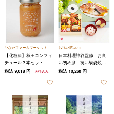
ひなたファームマーケット
お祝い膳.com
【化粧箱】秋王コンフィ
日本料理神谷監修 お食
チュール３本セット
い初め膳 祝い鯛姿焼き
コース
税込
9,018
円
税込
10,260
円
送料込み