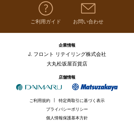
フルーツ・野菜
（
135
）
ご利用ガイド
お問い合わせ
麺類・レトルト食品
（
211
）
調味料・ドレッシング・オイル
（
97
）
企業情報
J. フロント リテイリング株式会社
美容・健康食品
（
62
）
大丸松坂屋百貨店
保存食・非常食
（
50
）
店舗情報
その他フード・スイーツ
（
32
）
ご利用規約
特定商取引に基づく表示
プライバシーポリシー
個人情報保護基本方針