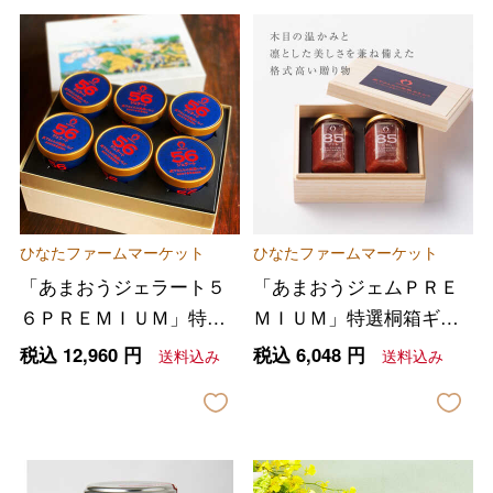
ひなたファームマーケット
ひなたファームマーケット
「あまおうジェラート５
「あまおうジェムＰＲＥ
６ＰＲＥＭＩＵＭ」特選
ＭＩＵＭ」特選桐箱ギフ
ギフト「北斎北品川」特
ト
税込
12,960
円
税込
6,048
円
送料込み
送料込み
別な宝石箱１２（筆文字
付）