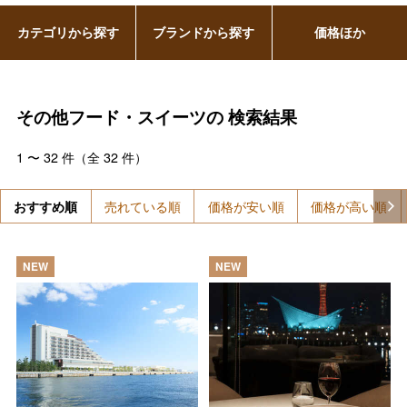
カテゴリから探す
ブランドから探す
価格ほか
その他フード・スイーツの
検索結果
1
〜
32
件（全
32
件）
おすすめ順
売れている順
価格が安い順
価格が高い順
NEW
NEW