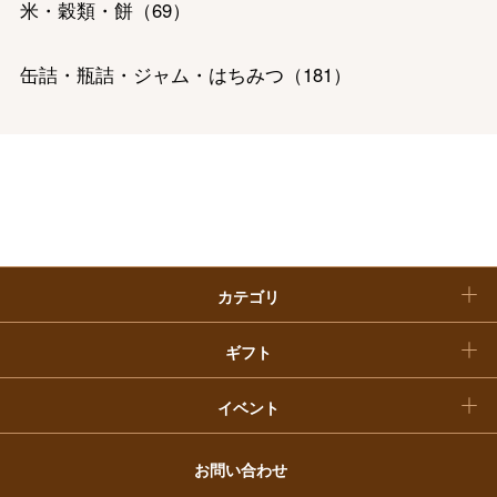
ホーム＆インテリア
結婚内祝い
米・穀類・餅
（
69
）
お中元
ベビー＆キッズ
お香典返し
缶詰・瓶詰・ジャム・はちみつ
（
181
）
敬老の日
快気祝い
お歳暮
精肉・ハム・ソーセージ
（
523
）
入学内祝い
おせち料理
魚介・塩干・海産物
（
328
）
クリスマスケーキ
惣菜・弁当・鍋
（
821
）
カテゴリ
福袋
コーヒー・紅茶・日本茶・ドリンク
（
401
）
ギフト
パン・グラノーラ
（
13
）
イベント
チーズ・乳製品・冷凍食品
（
124
）
お問い合わせ