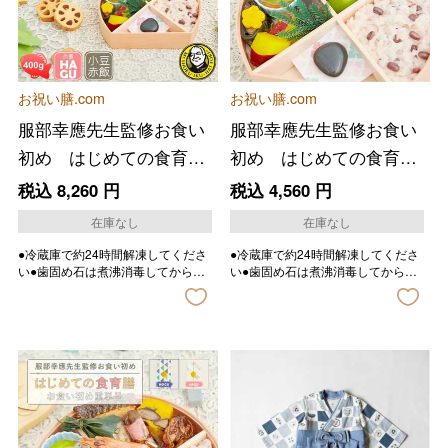
お祝い膳.com
お祝い膳.com
服部幸應先生監修お食い
服部幸應先生監修お食い
初め はじめての食育
初め はじめての食育
膳 ＨＡＧＵ
膳 お食い初め重 ＭＯ
税込
8,260
円
税込
4,560
円
ＧＵ
在庫なし
在庫なし
●冷蔵庫で約24時間解凍してくださ
●冷蔵庫で約24時間解凍してくださ
い●歯固め石は煮沸消毒してからご
い●歯固め石は煮沸消毒してからご
使用下さい。
使用下さい。