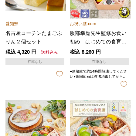
愛知県
お祝い膳.com
名古屋コーチンたまごぷ
服部幸應先生監修お食い
りん２個セット
初め はじめての食育
膳 ＭＯＧＵ
税込
4,320
円
税込
8,260
円
送料込み
在庫なし
在庫なし
●冷蔵庫で約24時間解凍してくださ
い●歯固め石は煮沸消毒してからご
使用下さい。