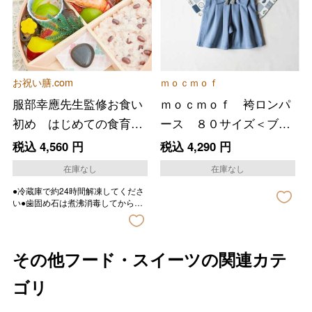
お祝い膳.com
ｍｏｃｍｏｆ
服部幸應先生監修お食い
ｍｏｃｍｏｆ 袴ロンパ
初め はじめての食育
ース ８０サイズ＜ブル
膳 お食い初め重 ＨＡ
ー＞
税込
4,560
円
税込
4,290
円
ＧＵ
在庫なし
在庫なし
●冷蔵庫で約24時間解凍してくださ
い●歯固め石は煮沸消毒してからご
使用下さい。
その他フード・スイーツの関連カテ
ゴリ