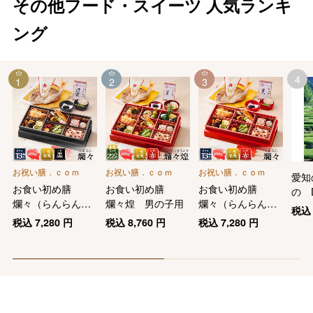
その他フード・スイーツ
人気ランキ
ング
4
1
2
3
お祝い膳．ｃｏｍ
お祝い膳．ｃｏｍ
お祝い膳．ｃｏｍ
愛知
お食い初め膳
お食い初め膳
お食い初め膳
の 
爛々（らんらん）
爛々煌 男の子用
爛々（らんらん）
グギ
税
（女の子用）
（男の子用）
税込
7,280
円
税込
8,760
円
税込
7,280
円