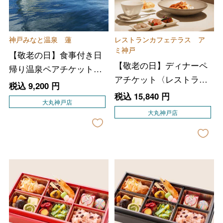
神戸みなと温泉 蓮
レストランカフェテラス ア
ミ神戸
【敬老の日】食事付き日
【敬老の日】ディナーペ
帰り温泉ペアチケット
アチケット〈レストラン
〈神戸みなと温泉 蓮〉
税込
9,200
円
カフェテラス アミ神
税込
15,840
円
大丸神戸店
戸〉
大丸神戸店