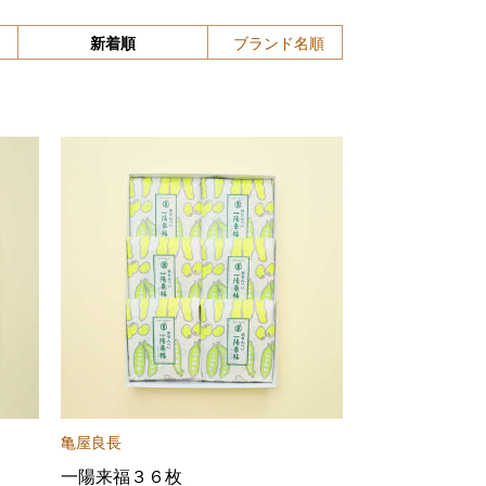
新着順
ブランド名順
亀屋良長
一陽来福３６枚