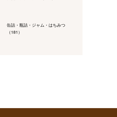
缶詰・瓶詰・ジャム・はちみつ
（
181
）
惣菜・弁当・鍋
（
821
）
チーズ・乳製品・冷凍食品
（
124
）
調味料・ドレッシング・オイル
（
97
）