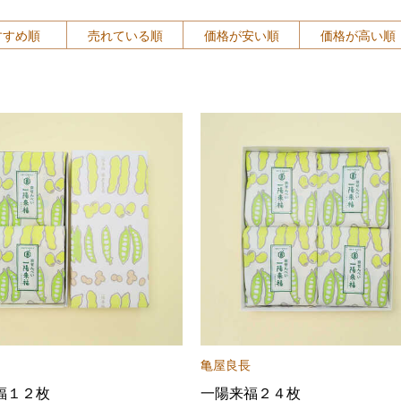
すすめ順
売れている順
価格が安い順
価格が高い順
亀屋良長
福１２枚
一陽来福２４枚