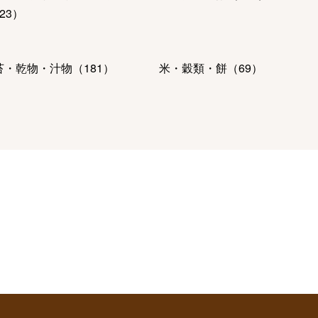
23
）
苔・乾物・汁物
（
181
）
米・穀類・餅
（
69
）
肉・ハム・ソーセージ
魚介・塩干・海産物
（
328
）
23
）
ーヒー・紅茶・日本茶・ドリ
パン・グラノーラ
（
13
）
ク
（
401
）
ルーツ・野菜
（
135
）
麺類・レトルト食品
（
211
）