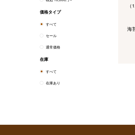
（
1
価格タイプ
すべて
海
セール
通常価格
在庫
精
（
5
すべて
在庫あり
コ
ン
フ