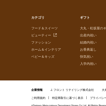
美
カテゴリ
ギフト
フード＆スイーツ
大丸・松坂屋の
ビューティー
出産内祝い
ファッション
結婚内祝い
ホーム＆インテリア
お香典返し
ベビー＆キッズ
快気祝い
入学内祝い
企業情報
J. フロント リテイリング株式会社
大
ご利用規約
特定商取引に基づく表示
プライバシ
©Daimaru Matsuzakaya Department Stores Co.Ltd. All Rights Reser