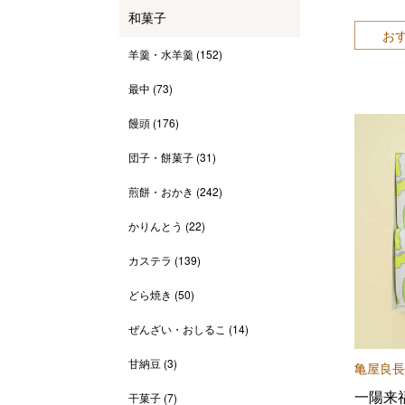
和菓子
お
羊羹・水羊羹
(152)
最中
(73)
饅頭
(176)
団子・餅菓子
(31)
煎餅・おかき
(242)
かりんとう
(22)
カステラ
(139)
どら焼き
(50)
ぜんざい・おしるこ
(14)
甘納豆
(3)
亀屋良長
一陽来
干菓子
(7)