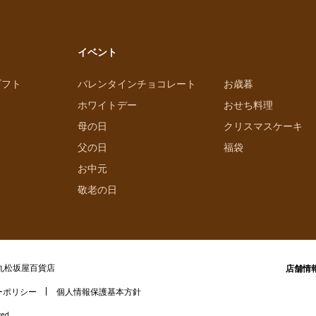
容・健康食品
（
62
）
保存食・非常食
（
50
）
イベント
ギフト
バレンタインチョコレート
お歳暮
ホワイトデー
おせち料理
母の日
クリスマスケーキ
父の日
福袋
お中元
敬老の日
丸松坂屋百貨店
店舗情
ーポリシー
個人情報保護基本方針
ved.