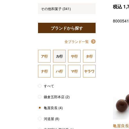
税込
1,
その他和菓子
(341)
8000541
ブランドから探す
全ブランド一覧
ア行
カ行
サ行
タ行
ナ行
ハ行
マ行
ヤラワ
すべて
鎌倉五郎本店
(2)
亀屋良長
(4)
河道屋
(8)
亀屋良長