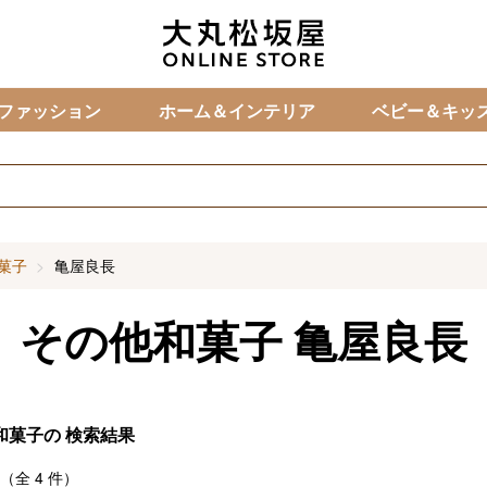
カ
ファッション
ホーム＆インテリア
ベビー＆キッ
菓子
亀屋良長
その他和菓子
亀屋良長
和菓子の
検索結果
（全
4
件）