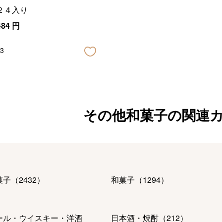
２４入り
484
円
3
その他和菓子の関連
菓子
（
2432
）
和菓子
（
1294
）
ール・ウイスキー・洋酒
日本酒・焼酎
（
212
）