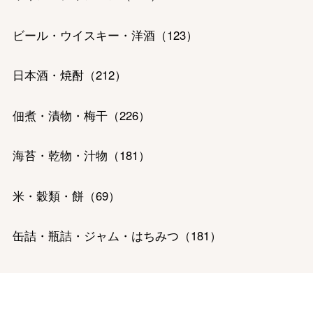
ビール・ウイスキー・洋酒
（
123
）
バレンタインチョコレート
日本酒・焼酎
（
212
）
フード＆スイーツ
ホワイトデー
佃煮・漬物・梅干
（
226
）
大丸・松坂屋のギフト
ビューティー
母の日
海苔・乾物・汁物
（
181
）
ファッション
出産内祝い
父の日
ホーム＆インテリア
結婚内祝い
米・穀類・餅
（
69
）
お中元
ベビー＆キッズ
お香典返し
缶詰・瓶詰・ジャム・はちみつ
（
181
）
敬老の日
快気祝い
お歳暮
精肉・ハム・ソーセージ
（
523
）
入学内祝い
おせち料理