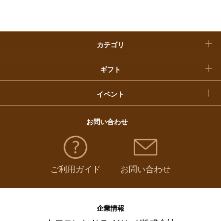
魚介・塩干・海産物
（
328
）
クリスマスケーキ
惣菜・弁当・鍋
（
821
）
カテゴリ
福袋
コーヒー・紅茶・日本茶・ドリンク
（
401
）
ギフト
パン・グラノーラ
（
13
）
イベント
チーズ・乳製品・冷凍食品
（
124
）
お問い合わせ
フルーツ・野菜
（
134
）
ご利用ガイド
お問い合わせ
麺類・レトルト食品
（
211
）
調味料・ドレッシング・オイル
（
97
）
企業情報