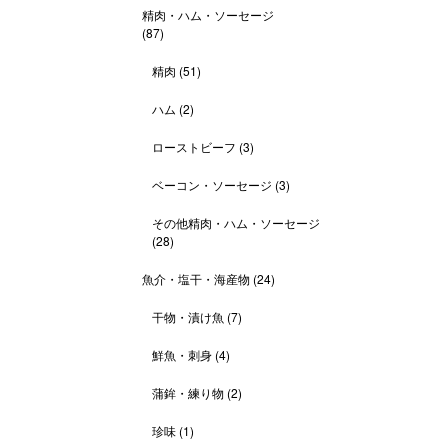
精肉・ハム・ソーセージ
(87)
精肉
(51)
ハム
(2)
ローストビーフ
(3)
ベーコン・ソーセージ
(3)
その他精肉・ハム・ソーセージ
(28)
魚介・塩干・海産物
(24)
干物・漬け魚
(7)
鮮魚・刺身
(4)
蒲鉾・練り物
(2)
珍味
(1)