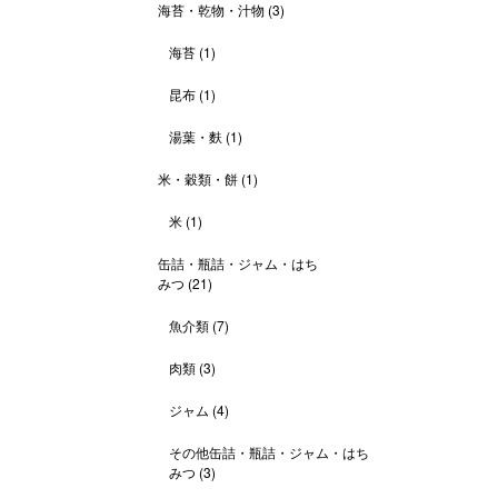
海苔・乾物・汁物
(3)
海苔
(1)
昆布
(1)
湯葉・麩
(1)
米・穀類・餅
(1)
米
(1)
缶詰・瓶詰・ジャム・はち
みつ
(21)
魚介類
(7)
肉類
(3)
ジャム
(4)
その他缶詰・瓶詰・ジャム・はち
みつ
(3)