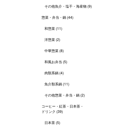
その他魚介・塩干・海産物
(9)
惣菜・弁当・鍋
(44)
和惣菜
(11)
洋惣菜
(2)
中華惣菜
(8)
和風お弁当
(5)
肉類系鍋
(4)
魚介類系鍋
(11)
その他惣菜・弁当・鍋
(2)
コーヒー・紅茶・日本茶・
ドリンク
(39)
日本茶
(5)