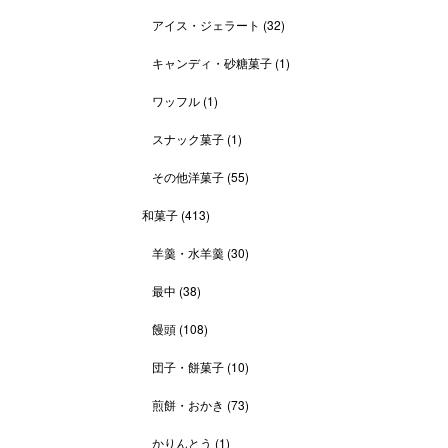
アイス・ジェラート
(32)
キャンディ・砂糖菓子
(1)
ワッフル
(1)
スナック菓子
(1)
その他洋菓子
(55)
和菓子
(413)
羊羹・水羊羹
(30)
最中
(38)
饅頭
(108)
団子・餅菓子
(10)
煎餅・おかき
(73)
かりんとう
(1)