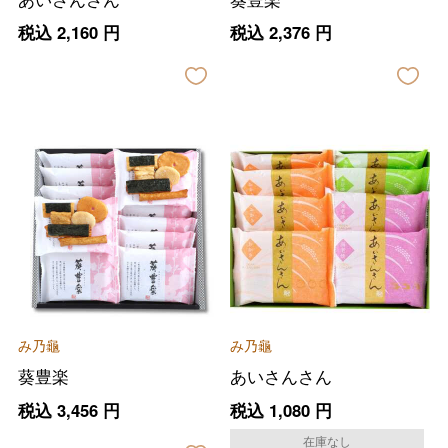
税込
2,160
円
税込
2,376
円
み乃龜
み乃龜
葵豊楽
あいさんさん
税込
3,456
円
税込
1,080
円
在庫なし