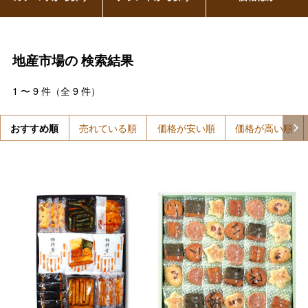
地産市場の
検索結果
1
〜
9
件（全
9
件）
おすすめ順
売れている順
価格が安い順
価格が高い順