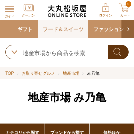
0
クーポン
ログイン
カート
ガイド
ギフト
フード＆スイーツ
ファッション
TOP
お取り寄せグルメ
地産市場
み乃亀
地産市場
み乃亀
カテゴリから探す
ブランドから探す
価格ほか