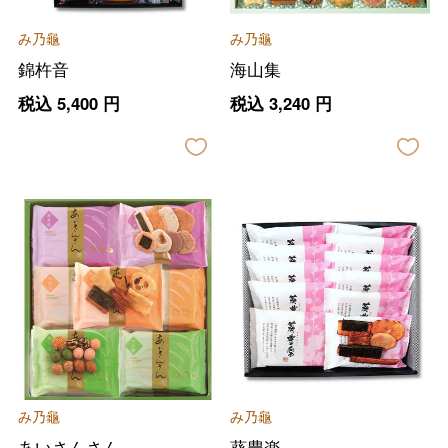
み乃龜
み乃龜
錦杵音
海山集
税込
5,400
円
税込
3,240
円
み乃龜
み乃龜
あいさんさん
葵豊楽