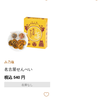
バレンタインチョコレート
フード＆スイーツ
ホワイトデー
大丸・松坂屋のギフト
ビューティー
母の日
み乃龜
ファッション
出産内祝い
父の日
名古屋せんべい
ホーム＆インテリア
結婚内祝い
税込
540
円
お中元
在庫なし
ベビー＆キッズ
お香典返し
敬老の日
快気祝い
お歳暮