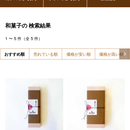
和菓子の
検索結果
1
〜
5
件（全
5
件）
おすすめ順
売れている順
価格が安い順
価格が高い順