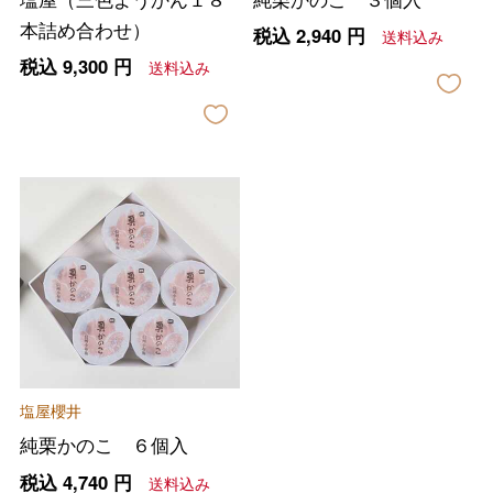
本詰め合わせ）
税込
2,940
円
送料込み
税込
9,300
円
送料込み
バレンタインチョコレート
フード＆スイーツ
ホワイトデー
大丸・松坂屋のギフト
ビューティー
母の日
ファッション
出産内祝い
父の日
塩屋櫻井
ホーム＆インテリア
結婚内祝い
純栗かのこ ６個入
お中元
税込
4,740
円
送料込み