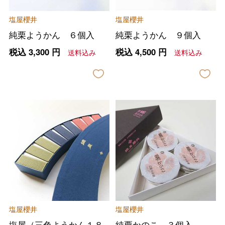
塩屋櫻井
塩屋櫻井
純栗ようかん ６個入
純栗ようかん ９個入
税込
3,300
円
税込
4,500
円
送料込み
送料込み
塩屋櫻井
塩屋櫻井
塩屋（三色ようかん１８
純栗かのこ ３個入