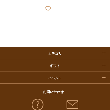
ベビー＆キッズ
お香典返し
敬老の日
快気祝い
お歳暮
入学内祝い
おせち料理
クリスマスケーキ
カテゴリ
福袋
ギフト
イベント
お問い合わせ