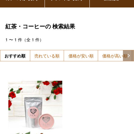
紅茶・コーヒーの
検索結果
1
〜
1
件（全
1
件）
おすすめ順
売れている順
価格が安い順
価格が高い順
バレンタインチョコレート
フード＆スイーツ
ホワイトデー
大丸・松坂屋のギフト
ビューティー