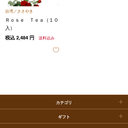
母の日
台湾／ささやき
ファッション
出産内祝い
父の日
Ｒｏｓｅ Ｔｅａ（１０
ホーム＆インテリア
結婚内祝い
入）
お中元
税込
2,484
円
送料込み
ベビー＆キッズ
お香典返し
敬老の日
快気祝い
お歳暮
入学内祝い
おせち料理
クリスマスケーキ
カテゴリ
福袋
ギフト