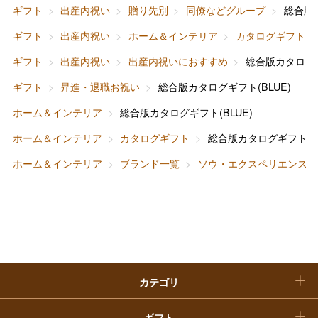
ホワイトデー
ギフト
出産内祝い
贈り先別
同僚などグループ
総合版カ
大丸・松坂屋のギフト
ビューティー
母の日
ギフト
出産内祝い
ホーム＆インテリア
カタログギフト
ファッション
出産内祝い
ギフト
出産内祝い
出産内祝いにおすすめ
総合版カタログギ
父の日
ギフト
昇進・退職お祝い
総合版カタログギフト(BLUE)
ホーム＆インテリア
結婚内祝い
お中元
ホーム＆インテリア
総合版カタログギフト(BLUE)
ベビー＆キッズ
お香典返し
ホーム＆インテリア
カタログギフト
総合版カタログギフト(BL
敬老の日
ホーム＆インテリア
ブランド一覧
ソウ・エクスペリエンス
快気祝い
お歳暮
入学内祝い
おせち料理
クリスマスケーキ
カテゴリ
福袋
ギフト