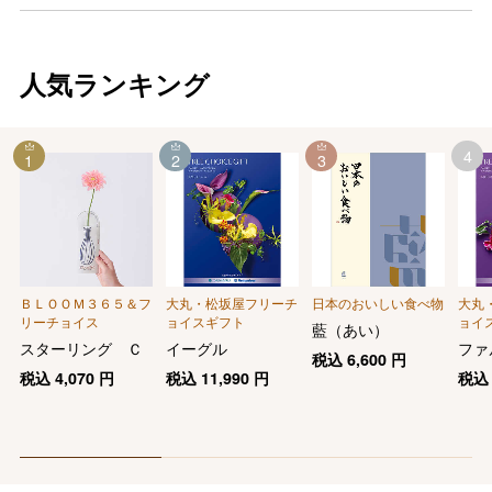
人気ランキング
4
1
2
3
ＢＬＯＯＭ３６５＆フ
大丸・松坂屋フリーチ
日本のおいしい食べ物
大丸
リーチョイス
ョイスギフト
ョイ
藍（あい）
スターリング Ｃ
イーグル
ファ
税込
6,600
円
税込
4,070
円
税込
11,990
円
税