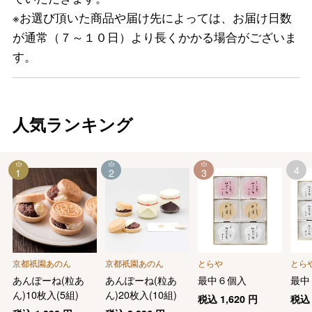
※お選び頂いた商品や届け先によっては、お届け日数
が通常（７～１０日）より長くかかる場合がございま
す。
人気ランキング
4
1
2
3
京都祇園あのん
京都祇園あのん
とらや
とら
あんぽーね(粒あ
あんぽーね(粒あ
最中６個入
最中
ん)10枚入(5組)
ん)20枚入(10組)
税込
1,620
円
税