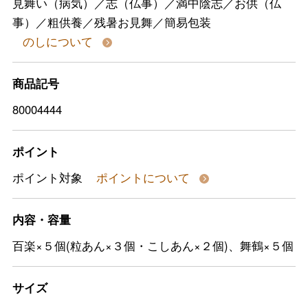
見舞い（病気）／志（仏事）／満中陰志／お供（仏
事）／粗供養／残暑お見舞／簡易包装
のしについて
商品記号
80004444
ポイント
ポイント対象
ポイントについて
内容・容量
百楽×５個(粒あん×３個・こしあん×２個)、舞鶴×５個
サイズ