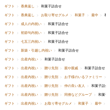
ギフト
香典返し
和菓子詰合せ
ギフト
香典返し
お取り寄せグルメ
和菓子
最中
和
ギフト
成人の内祝い
和菓子詰合せ
ギフト
初節句内祝い
和菓子詰合せ
ギフト
七五三内祝い
和菓子詰合せ
ギフト
新築・引越し内祝い
和菓子詰合せ
ギフト
出産内祝い
和菓子詰合せ
ギフト
出産内祝い
贈り先別
親や親戚
和菓子詰合せ
ギフト
出産内祝い
贈り先別
お子様のいるファミリー
ギフト
出産内祝い
贈り先別
仲の良い友人
和菓子詰合
ギフト
出産内祝い
贈り先別
同僚などグループ
和菓子
ギフト
出産内祝い
お取り寄せグルメ
和菓子
最中