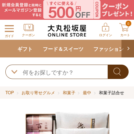
0
クーポン
ログイン
カート
ガイド
ギフト
フード＆スイーツ
ファッション
TOP
お取り寄せグルメ
和菓子
最中
和菓子詰合せ