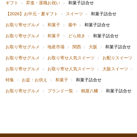
ギフト
昇進・退職お祝い
和菓子詰合せ
バレンタインチョコレート
【2026】お中元・夏ギフト
スイーツ
和菓子詰合せ
フード＆スイーツ
ホワイトデー
お取り寄せグルメ
和菓子
最中
和菓子詰合せ
大丸・松坂屋のギフト
ビューティー
母の日
お取り寄せグルメ
和菓子
どら焼き
和菓子詰合せ
ファッション
出産内祝い
お取り寄せグルメ
地産市場
関西
大阪
和菓子詰合せ
父の日
お取り寄せグルメ
お取り寄せ人気スイーツ
お配りスイーツ
ホーム＆インテリア
結婚内祝い
お中元
お取り寄せグルメ
お取り寄せ人気スイーツ
大阪スイーツ
ベビー＆キッズ
お香典返し
特集
お盆・お供え
和菓子
和菓子詰合せ
敬老の日
お取り寄せグルメ
ブランド一覧
鶴屋八幡
和菓子詰合せ
快気祝い
お歳暮
入学内祝い
おせち料理
クリスマスケーキ