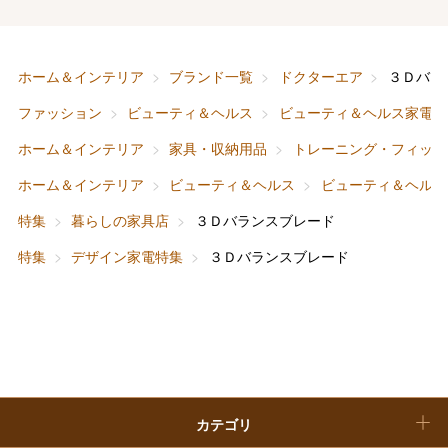
フード＆スイーツ
ホワイトデー
大丸・松坂屋のギフト
ビューティー
母の日
ホーム＆インテリア
ブランド一覧
ドクターエア
３Ｄバラ
ファッション
出産内祝い
ファッション
ビューティ＆ヘルス
ビューティ＆ヘルス家電
父の日
ホーム＆インテリア
家具・収納用品
トレーニング・フィット
ホーム＆インテリア
結婚内祝い
お中元
ホーム＆インテリア
ビューティ＆ヘルス
ビューティ＆ヘルス
ベビー＆キッズ
お香典返し
特集
暮らしの家具店
３Ｄバランスブレード
敬老の日
特集
デザイン家電特集
３Ｄバランスブレード
快気祝い
お歳暮
入学内祝い
おせち料理
クリスマスケーキ
カテゴリ
福袋