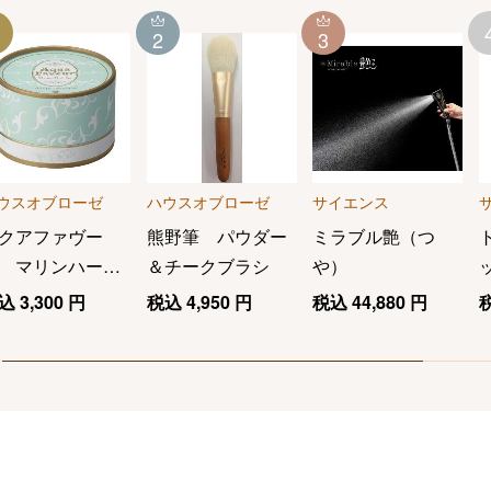
2
3
ウスオブローゼ
ハウスオブローゼ
サイエンス
クアファヴー
熊野筆 パウダー
ミラブル艶（つ
 マリンハーブ
＆チークブラシ
や）
パ ボディパウ
込
3,300
円
税込
4,950
円
税込
44,880
円
ー