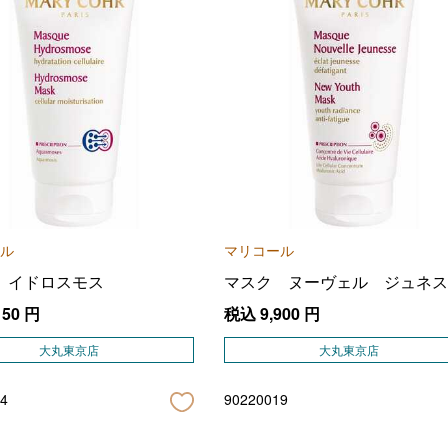
ル
マリコール
 イドロスモス
マスク ヌーヴェル ジュネス
150
円
税込
9,900
円
大丸東京店
大丸東京店
4
90220019