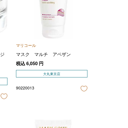
マリコール
ジ
マスク マルチ アペザン
税込
6,050
円
大丸東京店
90220013