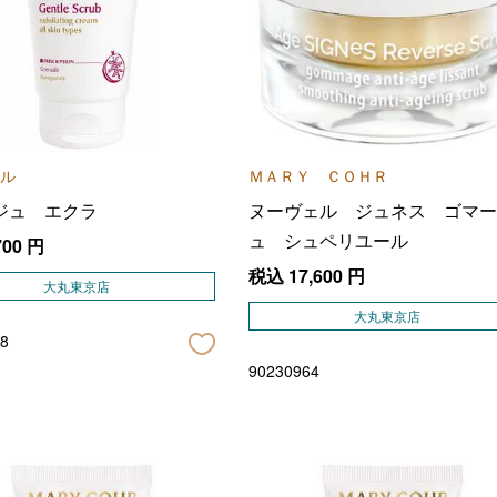
ル
ＭＡＲＹ ＣＯＨＲ
ジュ エクラ
ヌーヴェル ジュネス ゴマー
ュ シュペリユール
700
円
税込
17,600
円
大丸東京店
大丸東京店
8
90230964