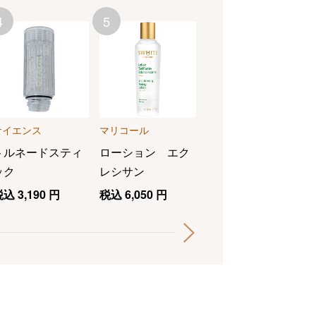
4
5
6
西川 Ｋｅｅｐｓ
ピロークッション
税込
16,500
円
サイエンス
マリコール
トルネードスティ
ローション エク
ック
レシサン
税込
3,190
円
税込
6,050
円