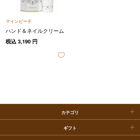
母の日
ファッション
出産内祝い
父の日
マインビーチ
ホーム＆インテリア
結婚内祝い
ハンド＆ネイルクリーム
お中元
税込
3,190
円
ベビー＆キッズ
お香典返し
敬老の日
快気祝い
お歳暮
入学内祝い
おせち料理
クリスマスケーキ
カテゴリ
福袋
ギフト