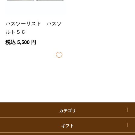
大丸・松坂屋のギフト
ビューティー
母の日
ファッション
出産内祝い
父の日
バスツーリスト バスソ
ホーム＆インテリア
結婚内祝い
ルトＳＣ
お中元
税込
5,500
円
ベビー＆キッズ
お香典返し
敬老の日
快気祝い
お歳暮
入学内祝い
おせち料理
クリスマスケーキ
カテゴリ
福袋
ギフト