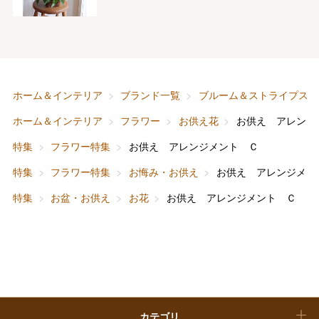
フード＆スイーツ
ホワイトデー
大丸・松坂屋のギフト
ビューティー
母の日
ファッション
出産内祝い
ホーム＆インテリア
ブランド一覧
ブルーム＆ストライプス
父の日
ホーム＆インテリア
フラワー
お供え花
お供え アレンジ
ホーム＆インテリア
結婚内祝い
お中元
特集
フラワー特集
お供え アレンジメント Ｃ
ベビー＆キッズ
お香典返し
特集
フラワー特集
お悔み・お供え
お供え アレンジメン
敬老の日
特集
お盆・お供え
お花
お供え アレンジメント Ｃ
快気祝い
お歳暮
入学内祝い
おせち料理
クリスマスケーキ
カテゴリ