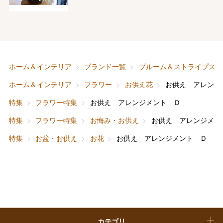
フード＆スイーツ
ホワイトデー
大丸・松坂屋のギフト
ビューティー
母の日
ファッション
出産内祝い
ホーム＆インテリア
ブランド一覧
ブルーム＆ストライプス
父の日
ホーム＆インテリア
フラワー
お供え花
お供え アレンジ
ホーム＆インテリア
結婚内祝い
お中元
特集
フラワー特集
お供え アレンジメント Ｄ
ベビー＆キッズ
お香典返し
特集
フラワー特集
お悔み・お供え
お供え アレンジメン
敬老の日
特集
お盆・お供え
お花
お供え アレンジメント Ｄ
快気祝い
お歳暮
入学内祝い
おせち料理
クリスマスケーキ
カテゴリ