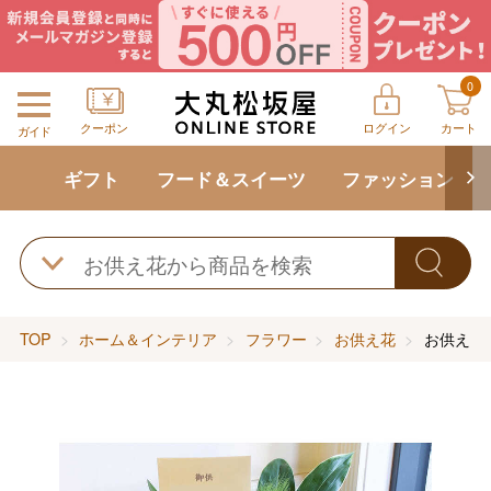
0
クーポン
ログイン
カート
ガイド
ギフト
フード＆スイーツ
ファッション
TOP
ホーム＆インテリア
フラワー
お供え花
お供え 