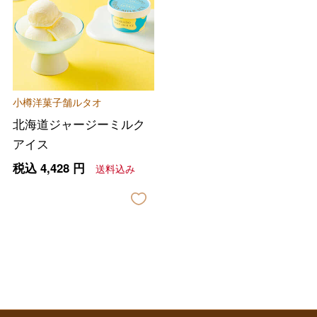
バレンタインチョコレート
フード＆スイーツ
ホワイトデー
大丸・松坂屋のギフト
ビューティー
母の日
小樽洋菓子舗ルタオ
ファッション
出産内祝い
父の日
北海道ジャージーミルク
ホーム＆インテリア
結婚内祝い
アイス
お中元
税込
4,428
円
送料込み
ベビー＆キッズ
お香典返し
敬老の日
快気祝い
お歳暮
入学内祝い
おせち料理
クリスマスケーキ