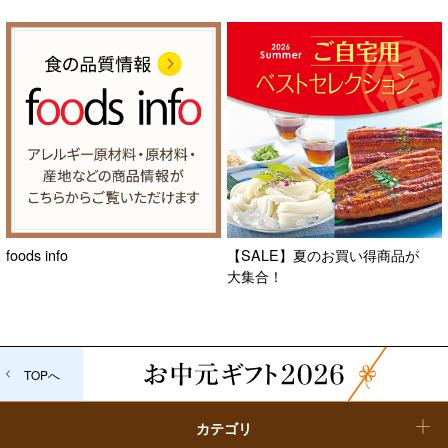
フード＆スイーツ
ホワイトデー
大丸・松坂屋のギフト
ビューティー
母の日
ファッション
出産内祝い
父の日
ホーム＆インテリア
結婚内祝い
お中元
ベビー＆キッズ
お香典返し
敬老の日
foods info
【SALE】夏のお買い得商品が
快気祝い
大集合！
お歳暮
入学内祝い
おせち料理
TOPへ
クリスマスケーキ
カテゴリ
福袋