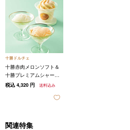
十勝ドルチェ
十勝赤肉メロンソフト＆
十勝プレミアムシャーベ
ット
税込
4,320
円
送料込み
バレンタインチョコレート
関連特集