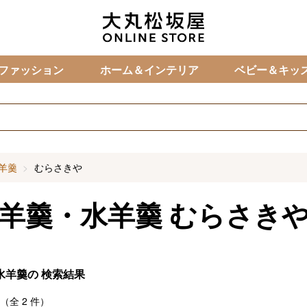
カ
ファッション
ホーム＆インテリア
ベビー＆キッ
羊羹
むらさきや
羊羹・水羊羹
むらさき
水羊羹の
検索結果
（全
2
件）