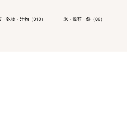
苔・乾物・汁物
（
310
）
米・穀類・餅
（
86
）
肉・ハム・ソーセージ
魚介・塩干・海産物
（
476
）
56
）
ーヒー・紅茶・日本茶・ドリ
パン・グラノーラ
（
9
）
ク
（
642
）
ルーツ・野菜
（
151
）
麺類・レトルト食品
（
434
）