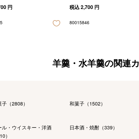
700
円
税込
2,700
円
5
80015846
羊羹・水羊羹の関連
菓子
（
2808
）
和菓子
（
1502
）
ール・ウイスキー・洋酒
日本酒・焼酎
（
339
）
10
）