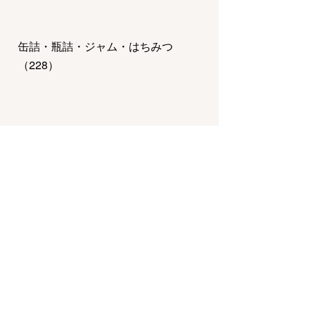
缶詰・瓶詰・ジャム・はちみつ
（
228
）
惣菜・弁当・鍋
（
770
）
チーズ・乳製品・冷凍食品
（
123
）
調味料・ドレッシング・オイル
（
162
）