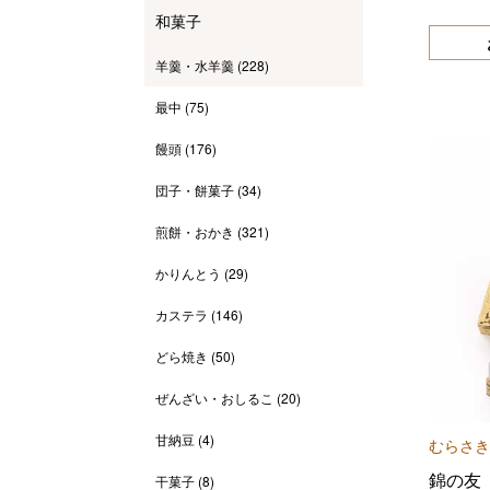
和菓子
羊羹・水羊羹
(228)
最中
(75)
饅頭
(176)
団子・餅菓子
(34)
煎餅・おかき
(321)
かりんとう
(29)
カステラ
(146)
どら焼き
(50)
ぜんざい・おしるこ
(20)
甘納豆
(4)
むらさき
錦の友
干菓子
(8)