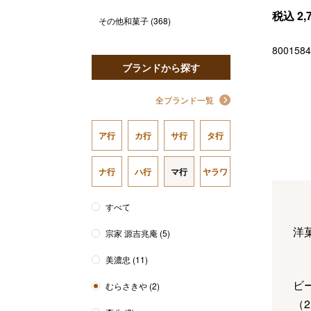
税込
2,
その他和菓子
(368)
8001584
ブランドから探す
全ブランド一覧
ア行
カ行
サ行
タ行
ナ行
ハ行
マ行
ヤラワ
すべて
洋
宗家 源吉兆庵
(5)
美濃忠
(11)
ビ
むらさきや
(2)
（
2