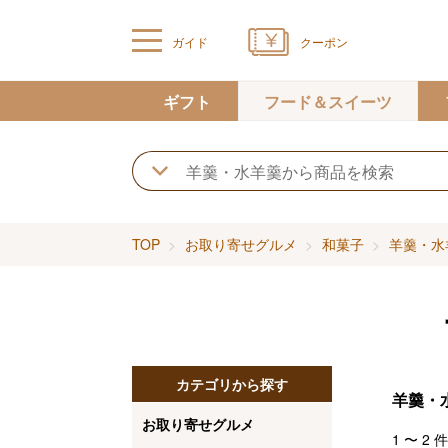
ガイド
クーポン
ギフト
フード＆スイーツ
TOP
お取り寄せグルメ
和菓子
羊羹・水
カテゴリから探す
羊羹・
お取り寄せグルメ
1
〜
2
件