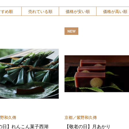
すすめ順
売れている順
価格が安い順
価格が高い順
NEW
野和久傳
京都／紫野和久傳
の日】れんこん菓子西湖
【敬老の日】月あかり