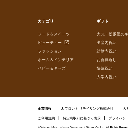
カテゴリ
ギフト
フード＆スイーツ
大丸・松坂屋の
ビューティー
出産内祝い
ファッション
結婚内祝い
ホーム＆インテリア
お香典返し
ベビー＆キッズ
快気祝い
入学内祝い
企業情報
J. フロント リテイリング株式会社
大
ご利用規約
特定商取引に基づく表示
プライバシ
©Daimaru Matsuzakaya Department Stores Co.Ltd. All Rights Reser