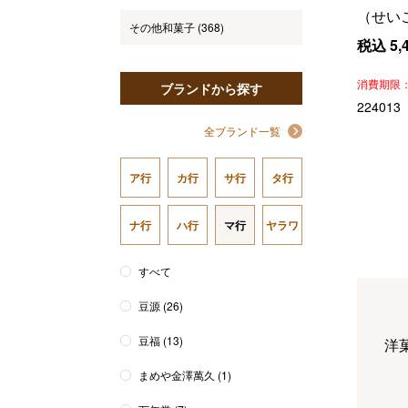
（せい
その他和菓子
(368)
税込
5,
消費期限
ブランドから探す
224013
全ブランド一覧
ア行
カ行
サ行
タ行
ナ行
ハ行
マ行
ヤラワ
すべて
豆源
(26)
豆福
(13)
洋
まめや金澤萬久
(1)