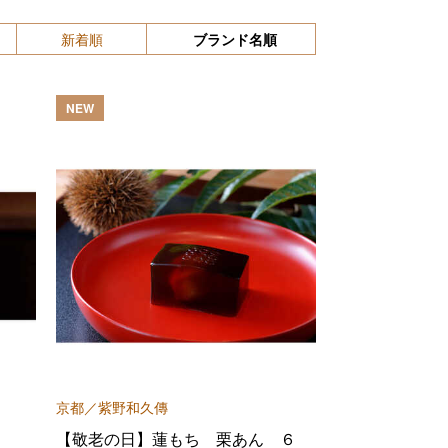
新着順
ブランド名順
NEW
京都／紫野和久傳
【敬老の日】蓮もち 栗あん ６