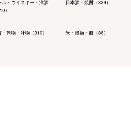
ール・ウイスキー・洋酒
日本酒・焼酎
（
339
）
10
）
苔・乾物・汁物
（
310
）
米・穀類・餅
（
86
）
肉・ハム・ソーセージ
魚介・塩干・海産物
（
476
）
56
）
ーヒー・紅茶・日本茶・ドリ
パン・グラノーラ
（
9
）
ク
（
642
）
ルーツ・野菜
（
151
）
麺類・レトルト食品
（
434
）