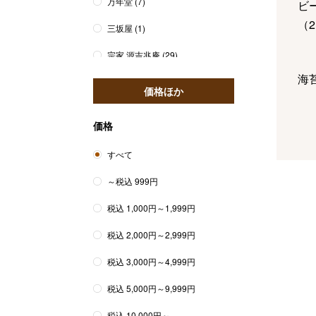
万年堂
(7)
ビ
（
2
三坂屋
(1)
宗家 源吉兆庵
(29)
海
美濃忠
(13)
価格ほか
御堀堂
(2)
価格
みやび堂
(2)
精
すべて
村上
(7)
（
6
～税込 999円
紫野和久傳
(3)
税込 1,000円～1,999円
森幸四郎
(1)
コ
税込 2,000円～2,999円
ン
税込 3,000円～4,999円
税込 5,000円～9,999円
フ
税込 10,000円～