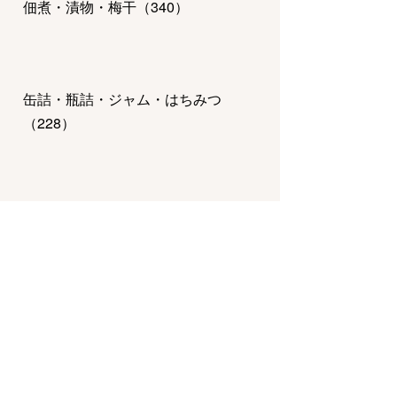
佃煮・漬物・梅干
（
340
）
缶詰・瓶詰・ジャム・はちみつ
（
228
）
惣菜・弁当・鍋
（
770
）
チーズ・乳製品・冷凍食品
（
123
）
調味料・ドレッシング・オイル