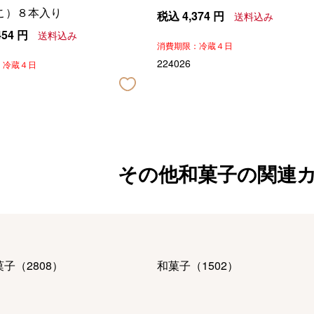
こ）８本入り
税込
4,374
円
送料込み
454
円
送料込み
消費期限：冷蔵４日
224026
：冷蔵４日
その他和菓子の関連
菓子
（
2808
）
和菓子
（
1502
）