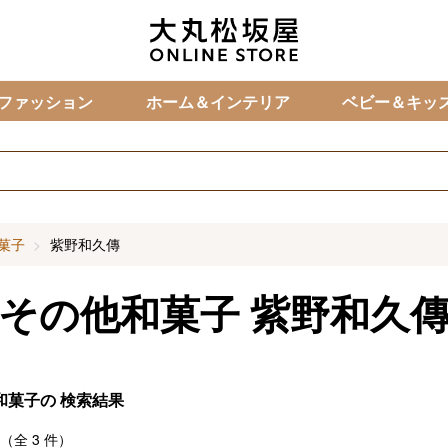
カ
ファッション
ホーム＆インテリア
ベビー＆キッ
菓子
紫野和久傳
その他和菓子
紫野和久
和菓子の
検索結果
（全
3
件）