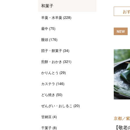
和菓子
お
羊羹・水羊羹
(228)
最中
(75)
NEW
饅頭
(176)
団子・餅菓子
(34)
煎餅・おかき
(321)
かりんとう
(29)
カステラ
(146)
どら焼き
(50)
ぜんざい・おしるこ
(20)
甘納豆
(4)
京都／紫
【敬老
干菓子
(8)