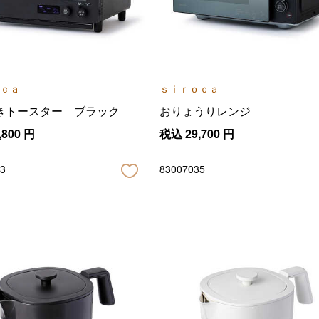
ｃａ
ｓｉｒｏｃａ
きトースター ブラック
おりょうりレンジ
,800
円
税込
29,700
円
3
83007035