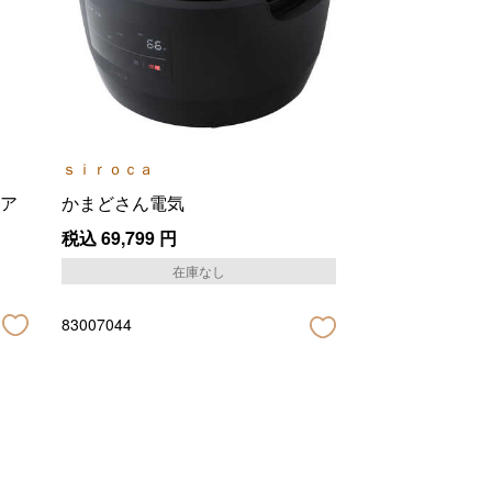
ｓｉｒｏｃａ
ア
かまどさん電気
税込
69,799
円
在庫なし
83007044