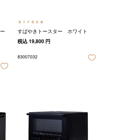
ｓｉｒｏｃａ
ー
すばやきトースター ホワイト
税込
19,800
円
83007032