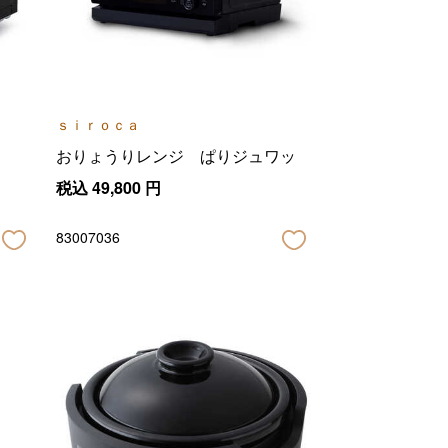
ｓｉｒｏｃａ
おりょうりレンジ ぱりジュワッ
税込
49,800
円
83007036