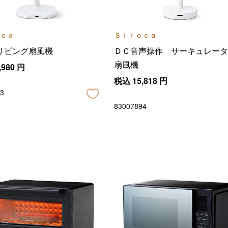
ｃａ
Ｓｉｒｏｃａ
リビング扇風機
ＤＣ音声操作 サーキュレータ
扇風機
,980
円
税込
15,818
円
3
83007894