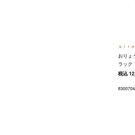
ｓｉｒｏ
おりょ
ラック
税込
12
8300704