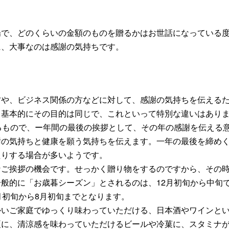
度が相場で、どのくらいの金額のものを贈るかはお世話になってい
に、大事なのは感謝の気持ちです。
方や、ビジネス関係の方などに対して、感謝の気持ちを伝える
、基本的にその目的は同じで、これといって特別な違いはあり
るもので、ー年間の最後の挨拶として、その年の感謝を伝える
謝の気持ちと健康を願う気持ちを伝えます。一年の最後を締め
たりする場合が多いようです。
なご挨拶の機会です。せっかく贈り物をするのですから、その
般的に「お歳暮シーズン」とされるのは、12月初旬から中旬
月初旬から8月初旬までとなります。
かいご家庭でゆっくり味わっていただける、日本酒やワインと
夏に、清涼感を味わっていただけるビールや冷菓に、スタミナ