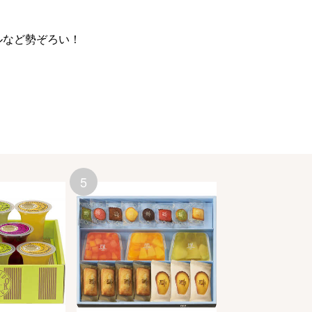
ルなど勢ぞろい！
5
6
京橋千疋屋
果実ゼリー６個
税込
5,400
円