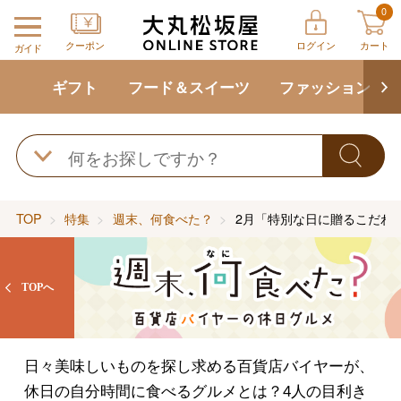
0
クーポン
ログイン
カート
ガイド
ギフト
フード＆スイーツ
ファッション
TOP
特集
週末、何食べた？
2月「特別な日に贈るこだわ
TOPへ
日々美味しいものを探し求める百貨店バイヤーが、
休日の自分時間に食べるグルメとは？4人の目利き