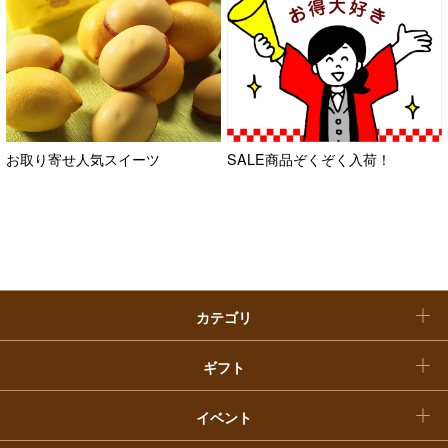
ファッション
出産内祝い
父の日
ホーム＆インテリア
結婚内祝い
お中元
ベビー＆キッズ
お香典返し
敬老の日
快気祝い
お取り寄せ人気スイーツ
SALE商品ぞくぞく入荷！
お歳暮
入学内祝い
おせち料理
クリスマスケーキ
カテゴリ
福袋
ギフト
イベント