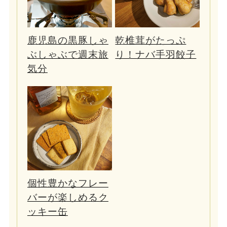
鹿児島の黒豚しゃ
乾椎茸がたっぷ
ぶしゃぶで週末旅
り！ナバ手羽餃子
気分
個性豊かなフレー
バーが楽しめるク
ッキー缶